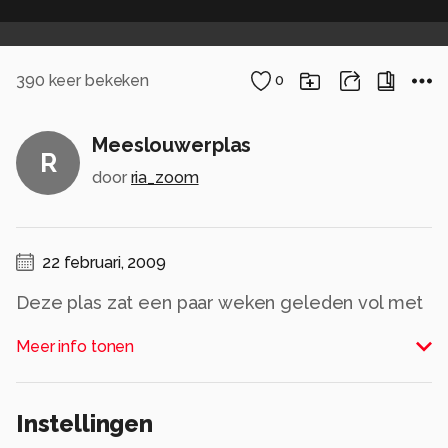
390
keer bekeken
0
Meeslouwerplas
R
door
ria_zoom
22 februari, 2009
Deze plas zat een paar weken geleden vol met
vogels, een van de weinige plassen die niet
Meer info tonen
bevroren waren. Als je er nu langs komt, zie je
dat de vogels gevlogen zijn,terug naar het
koude noorden. De dodaars en het
Instellingen
baardmannetje had ik hier gespot.