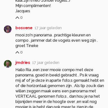
kaal zijn (met/zonder vogels...)
Mijn complimenten!
Jacques
0
bosvene
17 jaar geleden
mooi zo'n panorama . prachtige kleuren en
compo . jammer dat de vogels even weg zijn .
groet Tineke
0
jmdries
17 jaar geleden
Hallo Ria ,een zeer mooie compo met deze
panorama, goed in beeld gebracht . Ps ik vraag
mij af of je deze in aparte foto,s gemaakt hebt en
of die horizontaal genomen zijn . Als tip zou ik dan
willen zeggen maak eens een panorama met
VERTICAAL genomen foto,s , dan hou je na het
bijsnijden meer in de hoogte over ,en wat nog
mooier is je hebt dan ook meer te zien in de