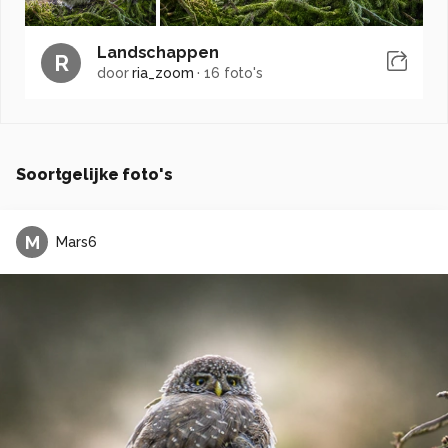
Landschappen
R
door
ria_zoom
·
16 foto's
Soortgelijke foto's
M
Mars6