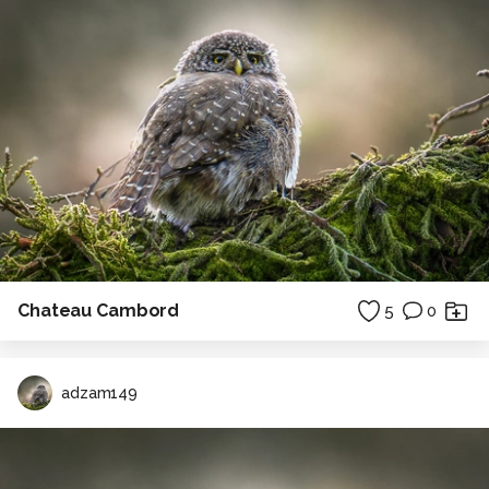
Chateau Cambord
5
0
adzam149