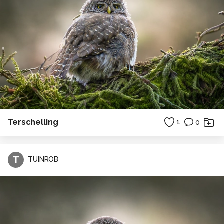
Terschelling
1
0
T
TUINROB