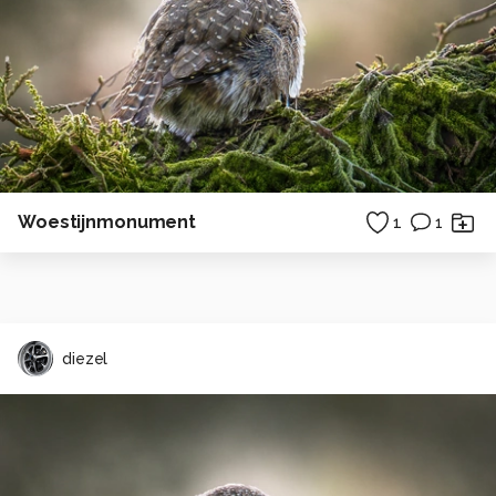
Woestijnmonument
1
1
diezel