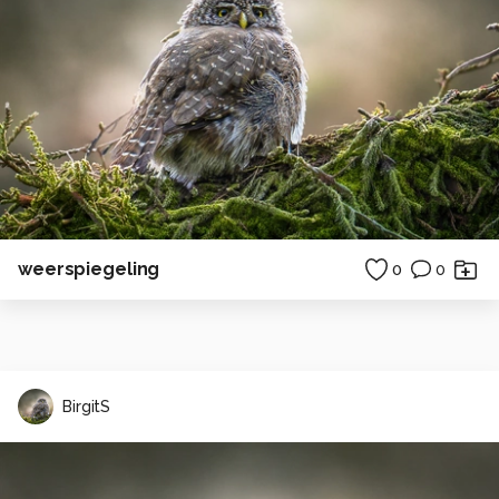
weerspiegeling
0
0
BirgitS