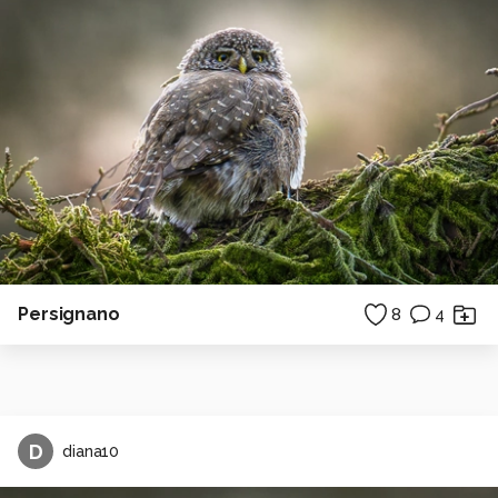
Persignano
8
4
D
diana10