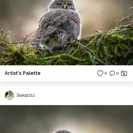
Artist's Palette
0
0
Siska7211