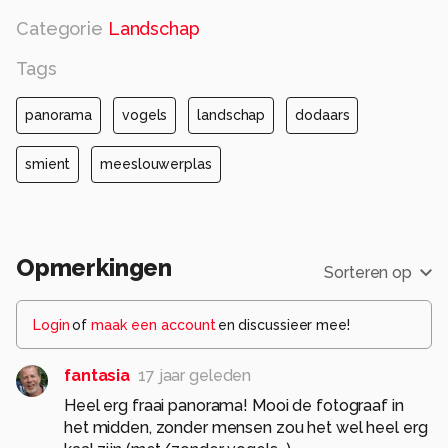
Alle rechten voorbehouden
Categorie
Landschap
Tags
panorama
vogels
landschap
dodaars
smient
meeslouwerplas
Opmerkingen
Sorteren op
Login
of
maak een account
en discussieer mee!
fantasia
17 jaar geleden
Heel erg fraai panorama! Mooi de fotograaf in
het midden, zonder mensen zou het wel heel erg