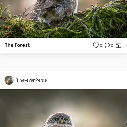
The Forest
0
0
TinekevanPersie