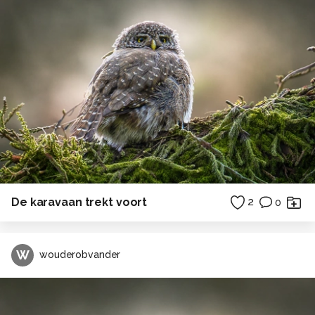
De karavaan trekt voort
2
0
W
wouderobvander