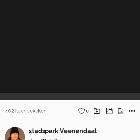
402
keer bekeken
0
stadspark Veenendaal