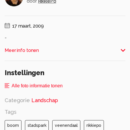
door
RikkiePo
17 maart, 2009
-
Alle rechten voorbehouden
Meer info tonen
Instellingen
Alle foto informatie tonen
Categorie
Landschap
Tags
boom
stadspark
veenendaal
rikkiepo