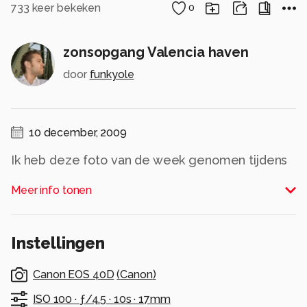
733
keer bekeken
0
zonsopgang Valencia haven
door
funkyole
10 december, 2009
Ik heb deze foto van de week genomen tijdens
de zonsopgang.
Meer info tonen
De sluiter ietsje langer opgen gezet voor het
spiegeleffect.
Alle rechten voorbehouden
Instellingen
Canon EOS 40D
(
Canon
)
ISO 100 ·
ƒ/4.5 ·
10s ·
17mm