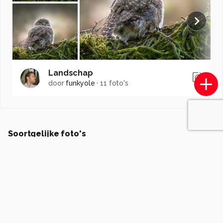
Landschap
door
funkyole
·
11 foto's
Soortgelijke foto's
M
Mars6