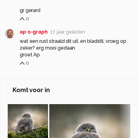
gr gerard
0
ap o-graph
17 jaar geleden
wat een rust straald dit uit, en bladstil, vroeg op
zeker? erg mooi gedaan.
groet Ap.
0
Komt voor in