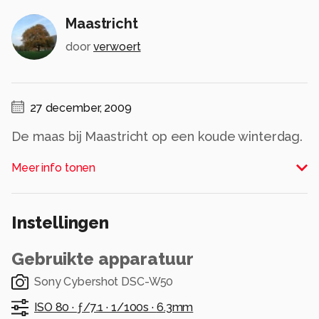
Maastricht
door
verwoert
27 december, 2009
De maas bij Maastricht op een koude winterdag.
Alle rechten voorbehouden
Meer info tonen
Instellingen
Gebruikte apparatuur
Sony Cybershot DSC-W50
ISO 80 ·
ƒ/7.1 ·
1/100s ·
6.3mm