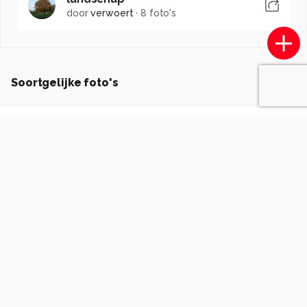
door
verwoert
·
8 foto's
Soortgelijke foto's
R
RobvanKuijk