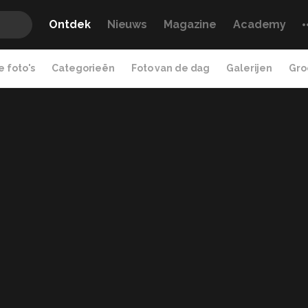
Ontdek
Nieuws
Magazine
Academy
 foto's
Categorieën
Foto van de dag
Galerijen
Gro