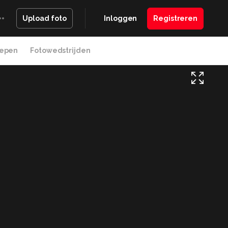
Inloggen
Registreren
Upload foto
epen
Fotowedstrijden