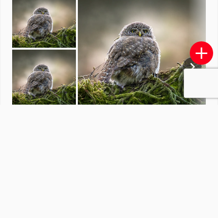
IJsland 2008
S
door
sparks_zoom
·
119 foto's
Soortgelijke foto's
6
68maarten