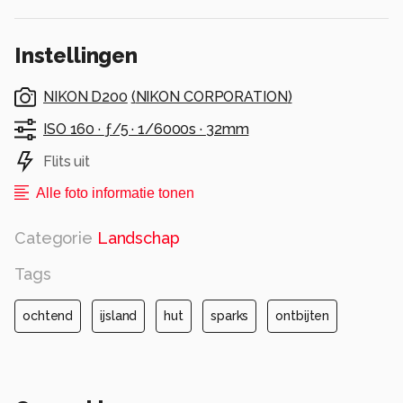
wij trekken er op uit, want we willen de bus voor
twaalven halen, anders moet je weer drie uur
Instellingen
wachten of langer.
NIKON D200
(
NIKON CORPORATION
)
gr hans
ISO 160 ·
ƒ/5 ·
1/6000s ·
32mm
Alle rechten voorbehouden
Flits uit
Alle foto informatie tonen
Categorie
Landschap
Tags
ochtend
ijsland
hut
sparks
ontbijten