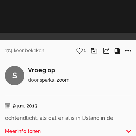
174
keer bekeken
1
Vroeg op
S
door
sparks_zoom
9 juni, 2013
ochtendlicht, als dat er al is in IJsland in de
zomer, lekker ontbijten op een bankje bij de hut.
Meer info tonen