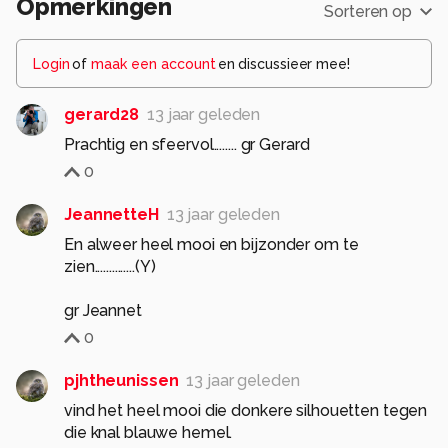
Opmerkingen
Sorteren op
Login
of
maak een account
en discussieer mee!
gerard28
13 jaar geleden
Prachtig en sfeervol........ gr Gerard
0
JeannetteH
13 jaar geleden
En alweer heel mooi en bijzonder om te
zien..............(Y)
gr Jeannet
0
pjhtheunissen
13 jaar geleden
vind het heel mooi die donkere silhouetten tegen
die knal blauwe hemel.