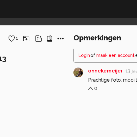
Opmerkingen
1
Login
of
maak een account
13
onnekemeijer
13 ja
Prachtige foto, mooi t
0