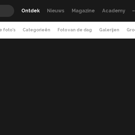
Ontdek
Nieuws
Magazine
Academy
 foto's
Categorieën
Foto van de dag
Galerijen
Gro