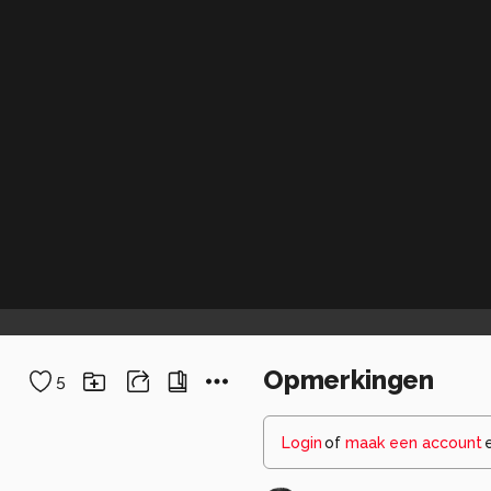
Opmerkingen
5
Login
of
maak een account