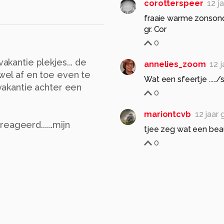
corotterspeer
12 j
fraaie warme zonson
gr. Cor
0
vakantie plekjes... de
annelies_zoom
12 
 wel af en toe even te
Wat een sfeertje ...../
 vakantie achter een
0
mariontcvb
12 jaar
eageerd......mijn
tjee zeg wat een beau
0
ingrid-1950
1
ben inmiddels w
dus t'kon wel w
0
mariontcvb
1