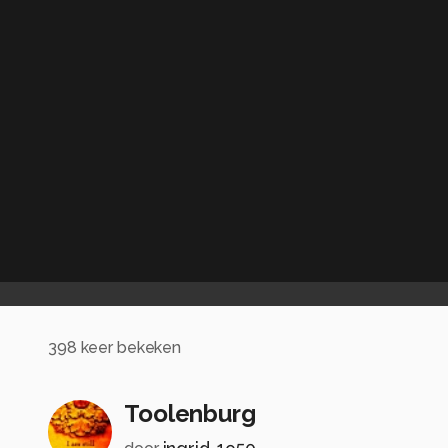
398
keer bekeken
Toolenburg