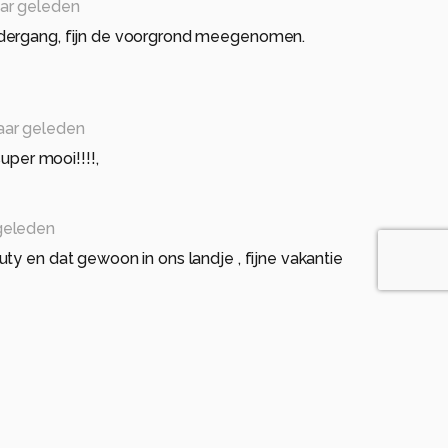
aar geleden
dergang, fijn de voorgrond meegenomen.
jaar geleden
super mooi!!!!,
 geleden
ty en dat gewoon in ons landje , fijne vakantie
2 jaar geleden
eer terug hoor Marion.........zijn 6 weken weggeweest,
eer hé.
2 jaar geleden