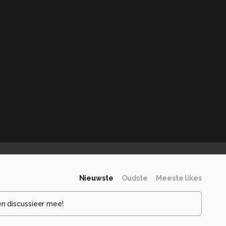
Nieuwste
Oudste
Meeste likes
en discussieer mee!