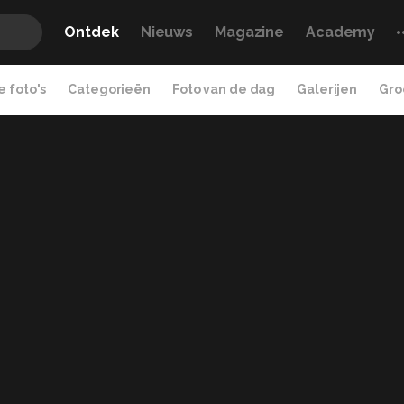
Ontdek
Nieuws
Magazine
Academy
 foto's
Categorieën
Foto van de dag
Galerijen
Gro