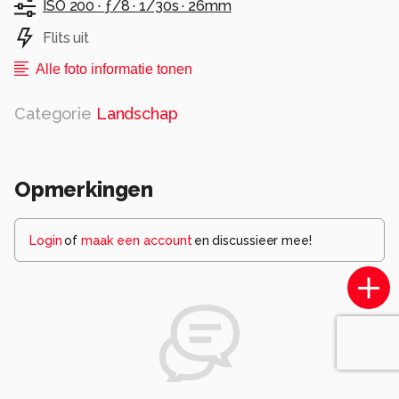
ISO 200 ·
ƒ/8 ·
1/30s ·
26mm
Flits uit
Alle foto informatie tonen
Categorie
Landschap
Opmerkingen
Login
of
maak een account
en discussieer mee!