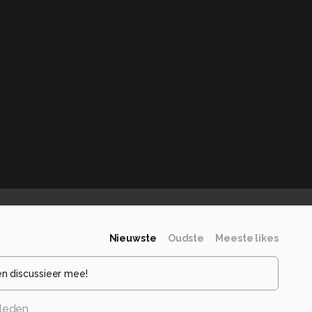
Nieuwste
Oudste
Meeste likes
en discussieer mee!
eleden