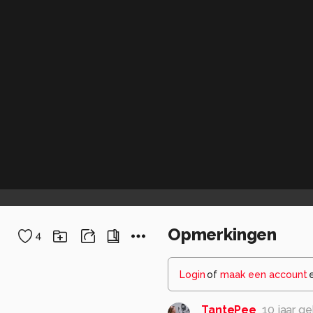
Opmerkingen
4
Login
of
maak een account
TantePee
10 jaar g