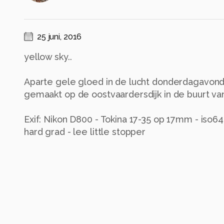
25 juni, 2016
yellow sky..
Aparte gele gloed in de lucht donderdagavond 2
gemaakt op de oostvaardersdijk in de buurt va
Exif: Nikon D800 - Tokina 17-35 op 17mm - iso64
hard grad - lee little stopper
Alle rechten voorbehouden
Instellingen
NIKON D800
(
NIKON CORPORATION
)