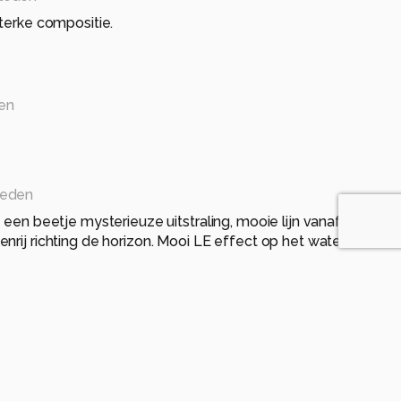
sterke compositie.
den
leden
 een beetje mysterieuze uitstraling, mooie lijn vanaf
nrij richting de horizon. Mooi LE effect op het water.
eleden
vond, heel mooi!