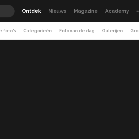
Ontdek
Nieuws
Magazine
Academy
 foto's
Categorieën
Foto van de dag
Galerijen
Gro