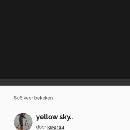
806
keer bekeken
yellow sky..
keers4
door