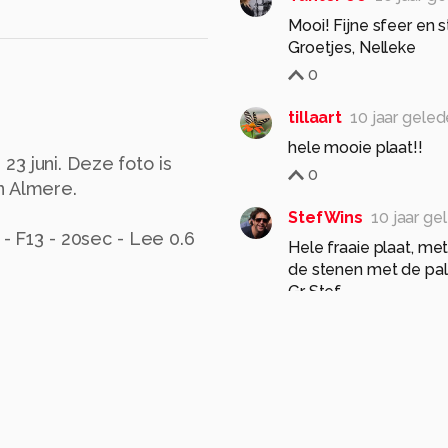
Mooi! Fijne sfeer en 
Groetjes, Nelleke
0
tillaart
10 jaar gele
hele mooie plaat!!
3 juni. Deze foto is
0
n Almere.
StefWins
10 jaar ge
 - F13 - 20sec - Lee 0.6
Hele fraaie plaat, met
de stenen met de pale
Gr Stef
0
Amarante
10 jaar g
Ja aparte kleur die a
0