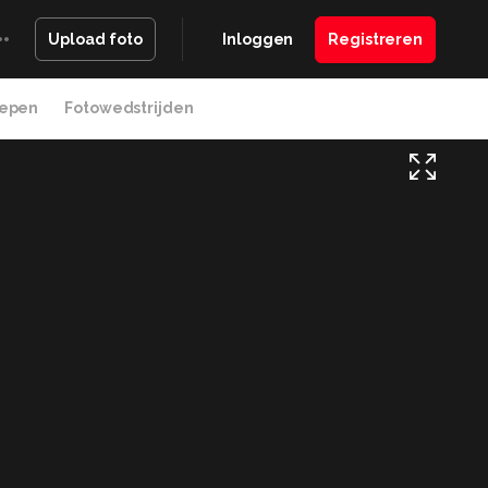
Inloggen
Registreren
Upload foto
epen
Fotowedstrijden