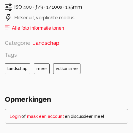
ISO 400 ·
ƒ/9 ·
1/100s ·
135mm
Flitser uit, verplichte modus
Alle foto informatie tonen
Categorie
Landschap
Tags
landschap
meer
vulkanisme
Opmerkingen
Login
of
maak een account
en discussieer mee!