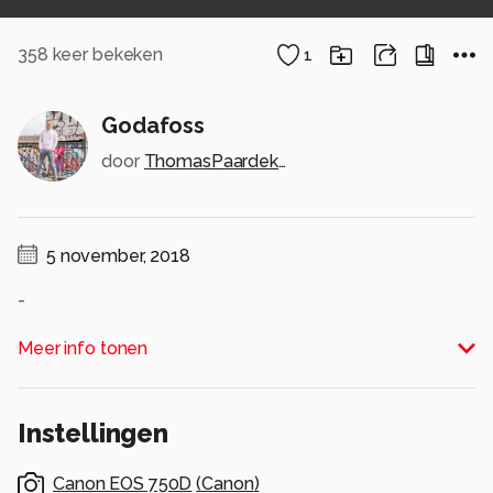
358
keer bekeken
1
Godafoss
door
ThomasPaardekooper
5 november, 2018
-
Alle rechten voorbehouden
Meer info tonen
Instellingen
Canon EOS 750D
(
Canon
)