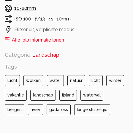
10-20mm
ISO 100 ·
ƒ/13 ·
4s ·
10mm
Flitser uit, verplichte modus
Alle foto informatie tonen
Categorie
Landschap
Tags
lucht
wolken
water
natuur
licht
winter
vakantie
landschap
ijsland
waterval
bergen
rivier
godafoss
lange sluitertijd