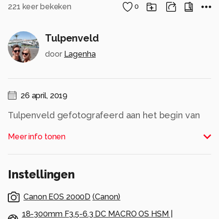
221
keer bekeken
0
Tulpenveld
door
Lagenha
26 april, 2019
Tulpenveld gefotografeerd aan het begin van
het gouden uur.
Meer info tonen
Instellingen ISO 200, F9, 1/125
Alle rechten voorbehouden
Instellingen
Canon EOS 2000D
(
Canon
)
18-300mm F3.5-6.3 DC MACRO OS HSM |