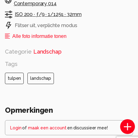
Contemporary 014
ISO 200 ·
ƒ/9 ·
1/125s ·
32mm
Flitser uit, verplichte modus
Alle foto informatie tonen
Categorie
Landschap
Tags
tulpen
landschap
Opmerkingen
Login
of
maak een account
en discussieer mee!