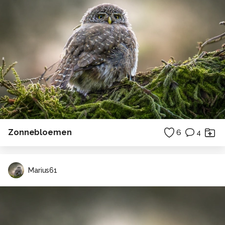
Zonnebloemen
6
4
Marius61