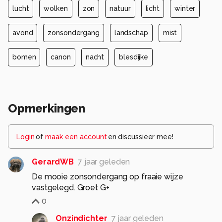
lucht
wolken
zon
natuur
licht
winter
avond
zonsondergang
landschap
mist
bomen
canon
nacht
blesdijke
Opmerkingen
Login
of
maak een account
en discussieer mee!
GerardWB
7 jaar geleden
De mooie zonsondergang op fraaie wijze
vastgelegd. Groet G+
0
Onzindichter
7 jaar geleden