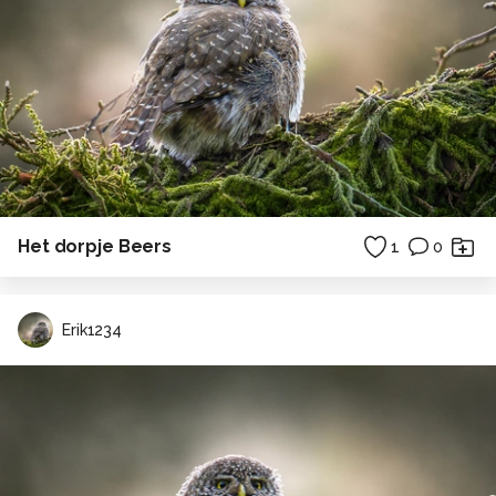
Het dorpje Beers
1
0
Erik1234