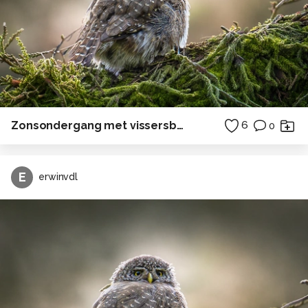
Zonsondergang met vissersboot
6
0
E
erwinvdl