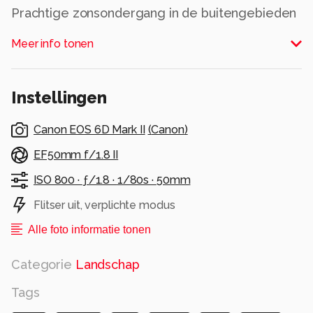
Prachtige zonsondergang in de buitengebieden
van Blesdijke (Friesland).
Meer info tonen
Alle rechten voorbehouden
Instellingen
Canon EOS 6D Mark II
(
Canon
)
EF50mm f/1.8 II
ISO 800 ·
ƒ/1.8 ·
1/80s ·
50mm
Flitser uit, verplichte modus
Alle foto informatie tonen
Categorie
Landschap
Tags