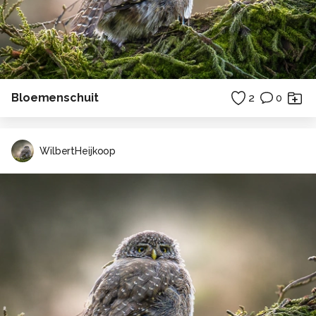
Bloemenschuit
2
0
WilbertHeijkoop