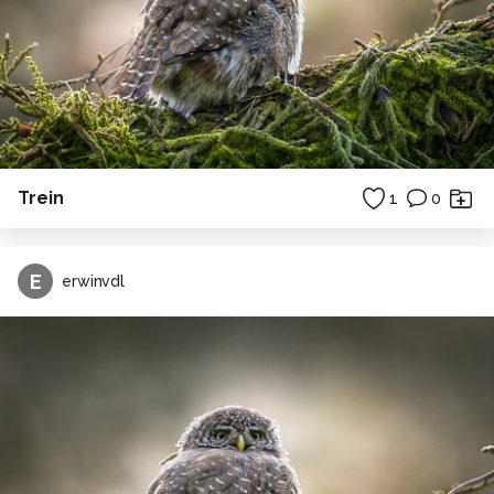
Trein
1
0
E
erwinvdl