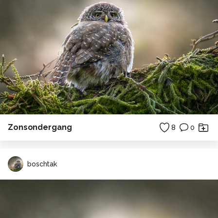
Zonsondergang
8
0
boschtak