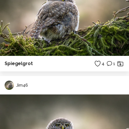
Spiegelgrot
4
1
Jim46