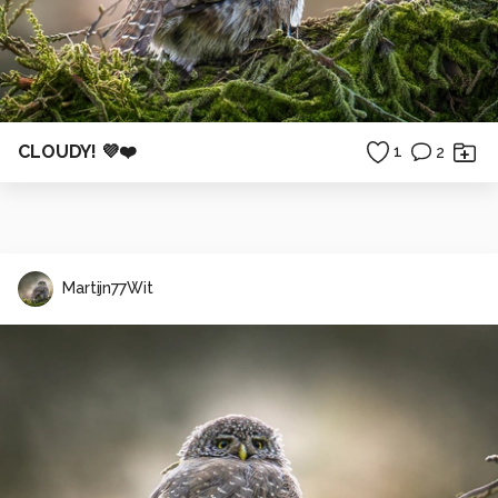
CLOUDY! 💜❤️
1
2
Martijn77Wit