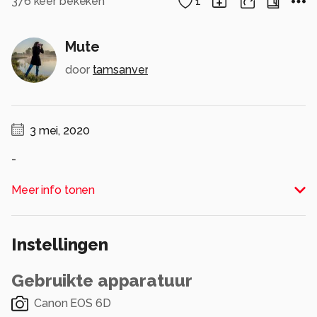
376
keer bekeken
1
Mute
door
tamsanver
3 mei, 2020
-
Alle rechten voorbehouden
Meer info tonen
Instellingen
Gebruikte apparatuur
Canon EOS 6D