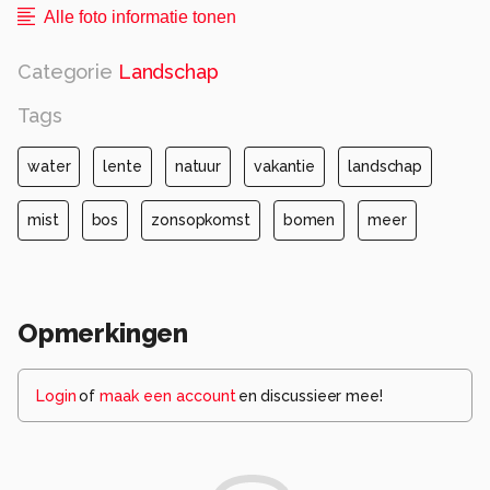
Alle foto informatie tonen
Categorie
Landschap
Tags
water
lente
natuur
vakantie
landschap
mist
bos
zonsopkomst
bomen
meer
Opmerkingen
Login
of
maak een account
en discussieer mee!