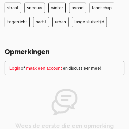
straat
sneeuw
winter
avond
landschap
tegenlicht
nacht
urban
lange sluitertijd
Opmerkingen
Login
of
maak een account
en discussieer mee!
Wees de eerste die een opmerking