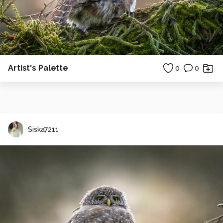
Artist's Palette
0
0
Siska7211