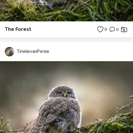
The Forest
0
0
TinekevanPersie