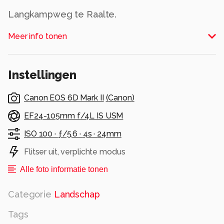
Langkampweg te Raalte.
Sneeuw in de avond.
Meer info tonen
Alle rechten voorbehouden
Instellingen
Canon EOS 6D Mark II
(
Canon
)
EF24-105mm f/4L IS USM
ISO 100 ·
ƒ/5.6 ·
4s ·
24mm
Flitser uit, verplichte modus
Alle foto informatie tonen
Categorie
Landschap
Tags