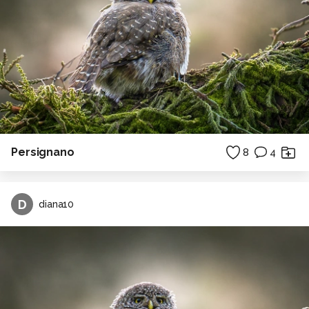
Persignano
8
4
D
diana10