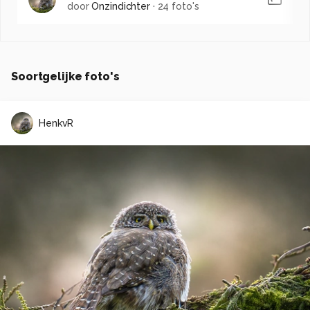
door
Onzindichter
·
24 foto's
Soortgelijke foto's
HenkvR