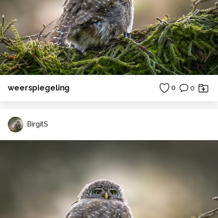
weerspiegeling
0
0
BirgitS