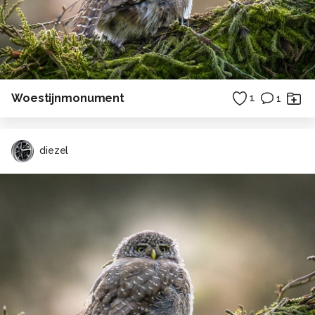
Woestijnmonument
1
1
diezel