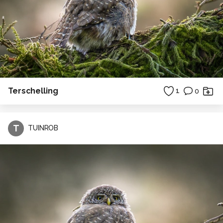
Terschelling
1
0
T
TUINROB