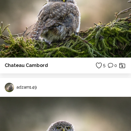
Chateau Cambord
5
0
adzam149