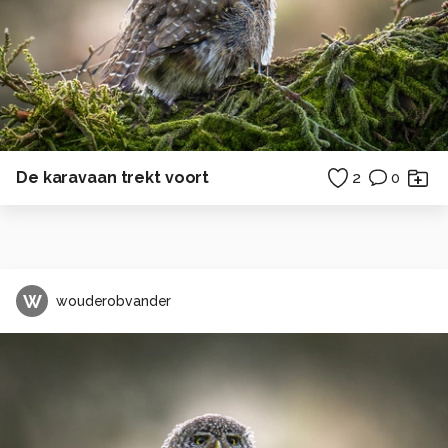
De karavaan trekt voort
2
0
W
wouderobvander