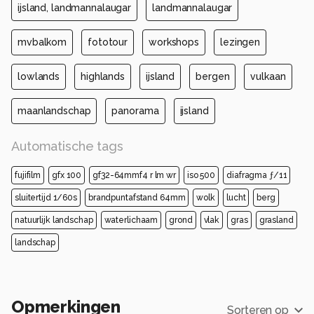
ijsland, landmannalaugar
landmannalaugar
mvbalkom
fototour
workshops
lezingen
lowlands
highlands
ijsland
bergen
vulkaan
maanlandschap
panorama
ijsland
Automatische tags
fujifilm
gfx 100
gf32-64mmf4 r lm wr
iso 500
diafragma ƒ/11
sluitertijd 1/60s
brandpuntafstand 64mm
wolk
lucht
berg
natuurlijk landschap
waterlichaam
grond
vlak
gras
grasland
landschap
Opmerkingen
Sorteren op