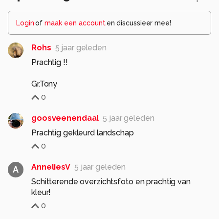
Login
of
maak een account
en discussieer mee!
Rohs
5 jaar geleden
Prachtig !!
Gr.Tony
0
goosveenendaal
5 jaar geleden
Prachtig gekleurd landschap
0
AnneliesV
5 jaar geleden
A
Schitterende overzichtsfoto en prachtig van
kleur!
0