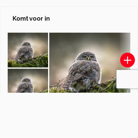
Komt voor in
In pursuit of the light I create ....
door
mvbalkom
·
34 foto's