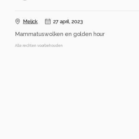
Melick
27 april, 2023
Mammatuswolken en golden hour
Alle rechten voorbehouden
Instellingen
iPhone 8 Plus
(
Apple
)
iPhone 8 Plus back dual camera 3.99mm f/1.8
ISO 25 ·
ƒ/1.8 ·
1/122s ·
3.99mm
Flitser uit, verplichte modus
Alle foto informatie tonen