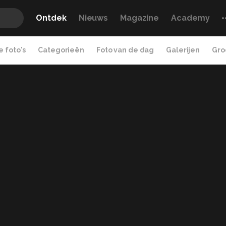
Ontdek
Nieuws
Magazine
Academy
 foto's
Categorieën
Foto van de dag
Galerijen
Gro