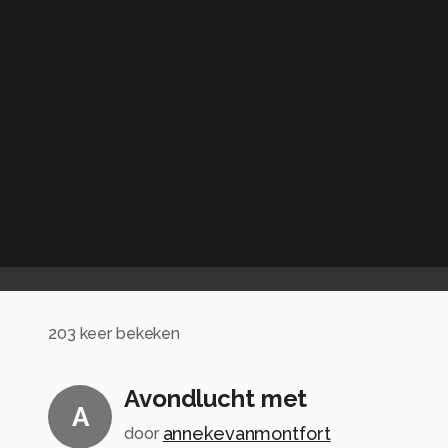
203
keer bekeken
Avondlucht met
A
annekevanmontfort
door