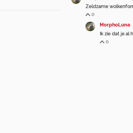
Zeldzame wolkenforma
0
MorphoLuna
Ik zie dat je al
0