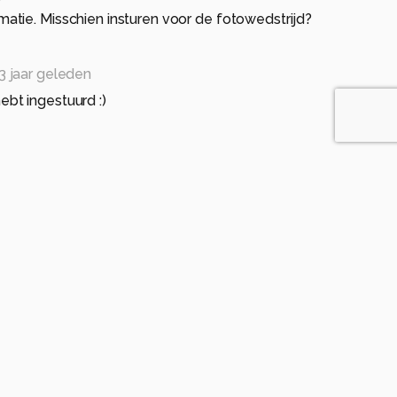
tie. Misschien insturen voor de fotowedstrijd?
3 jaar geleden
 hebt ingestuurd :)