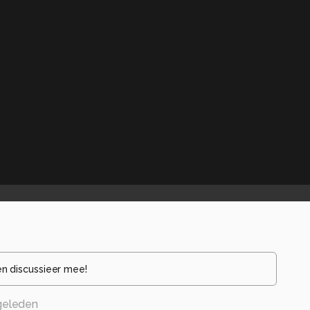
en discussieer mee!
 geleden