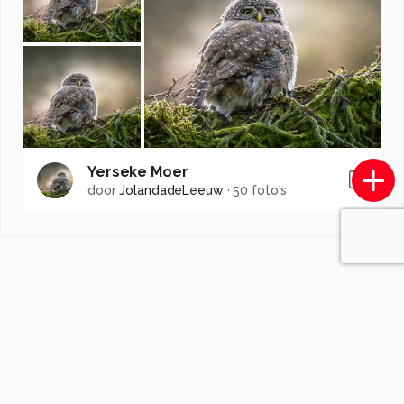
Yerseke Moer
door
JolandadeLeeuw
·
50 foto's
Soortgelijke foto's
p.heins