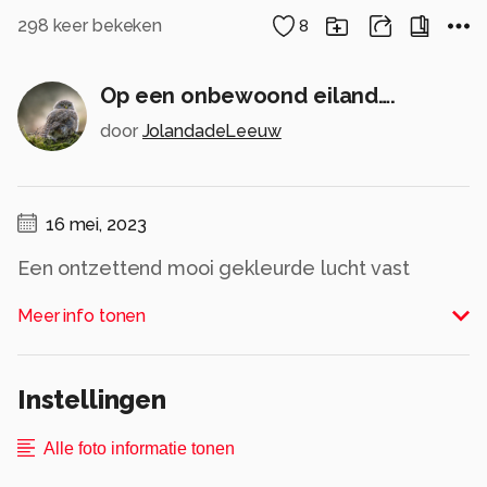
298
keer bekeken
8
Op een onbewoond eiland….
door
JolandadeLeeuw
16 mei, 2023
Een ontzettend mooi gekleurde lucht vast
gelegd in het natuur gebied in de buurt. Door de
Meer info tonen
sloten lijkt het of het een eiland is
Alle rechten voorbehouden
Instellingen
Alle foto informatie tonen