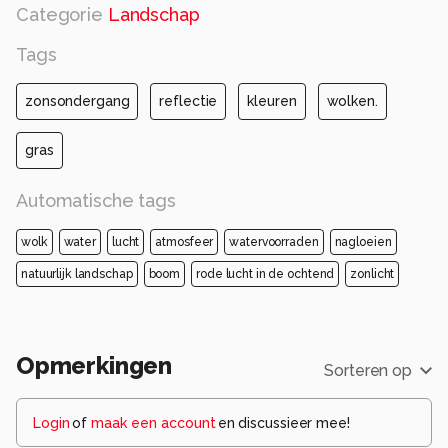
Categorie
Landschap
Tags
zonsondergang
reflectie
kleuren
wolken.
gras
Automatische tags
wolk
water
lucht
atmosfeer
watervoorraden
nagloeien
natuurlijk landschap
boom
rode lucht in de ochtend
zonlicht
Opmerkingen
Sorteren op
Login
of
maak een account
en discussieer mee!