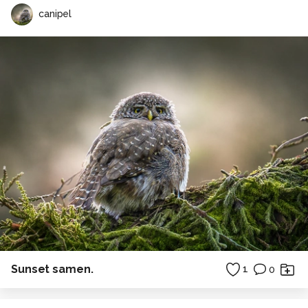
canipel
Sunset samen.
1
0