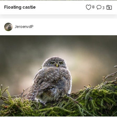
Floating castle
8
3
JeroenvdP