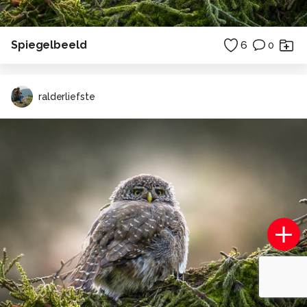
Spiegelbeeld
6
0
ralderliefste