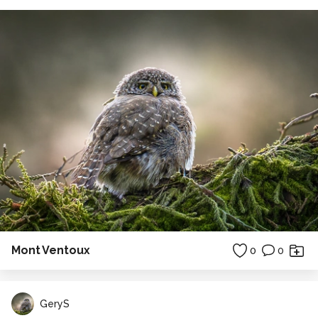
Mont Ventoux
0
0
GeryS