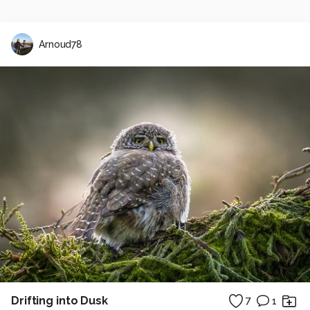
Arnoud78
Drifting into Dusk
7
1