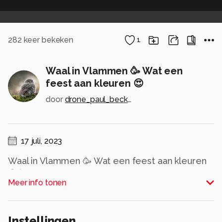
282
keer bekeken
1
Waal in Vlammen 🥳 Wat een
feest aan kleuren 😍
door
drone_paul_beckers_
17 juli, 2023
Waal in Vlammen 🥳 Wat een feest aan kleuren
😍🥳
Meer info tonen
📌 Locatie: Waalkade
📍 Plaats: Nijmegen
✅ Dronefotografie | Film: Paul Becker
Instellingen