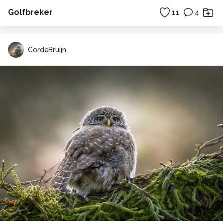
Golfbreker
11
4
CordeBruijn