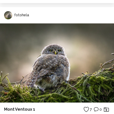
fotohela
Mont Ventoux 1
7
0