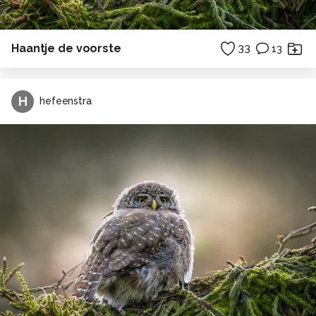
Haantje de voorste
33
13
H
hefeenstra