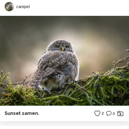
canipel
Sunset samen.
2
0