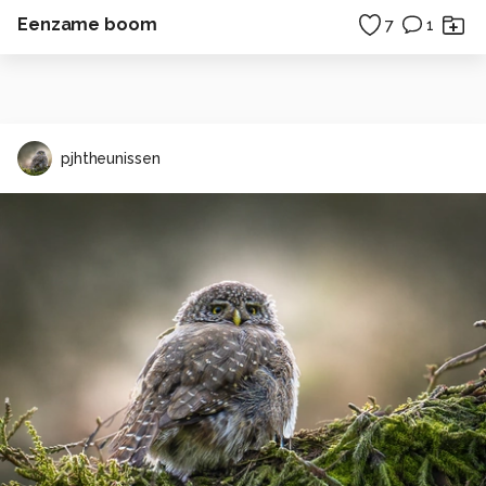
Eenzame boom
7
1
pjhtheunissen