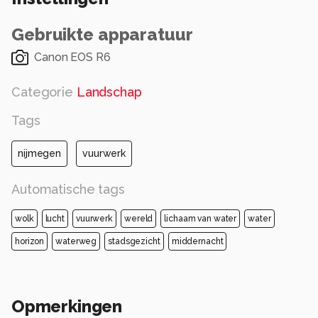
Alle rechten voorbehouden
Gebruikte apparatuur
Canon EOS R6
Categorie
Landschap
Tags
nijmegen
vuurwerk
Automatische tags
wolk
lucht
vuurwerk
wereld
lichaam van water
water
horizon
waterweg
stadsgezicht
middernacht
Opmerkingen