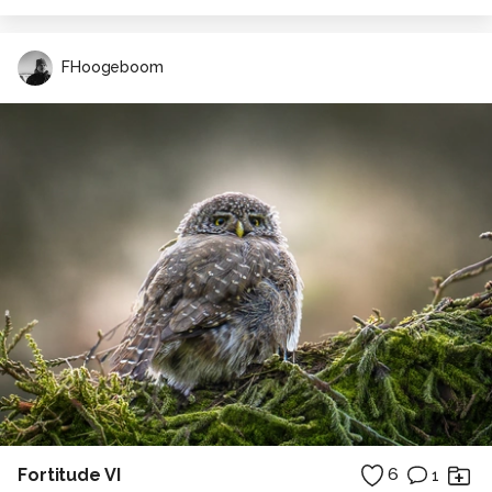
FHoogeboom
Fortitude VI
6
1