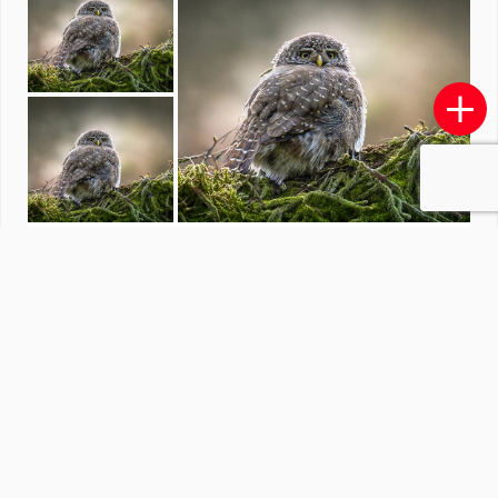
Zonsondergang
door
aeiguana
·
5 foto's
Soortgelijke foto's
jp-pictures