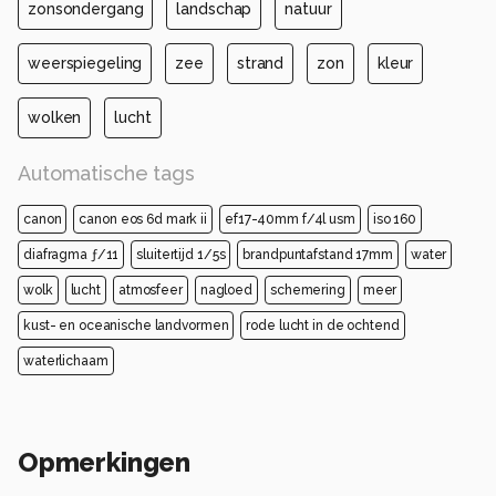
zonsondergang
landschap
natuur
weerspiegeling
zee
strand
zon
kleur
wolken
lucht
Automatische tags
canon
canon eos 6d mark ii
ef17-40mm f/4l usm
iso 160
diafragma ƒ/11
sluitertijd 1/5s
brandpuntafstand 17mm
water
wolk
lucht
atmosfeer
nagloed
schemering
meer
kust- en oceanische landvormen
rode lucht in de ochtend
waterlichaam
Opmerkingen