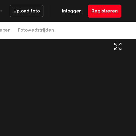
Inloggen
Registreren
Upload foto
epen
Fotowedstrijden