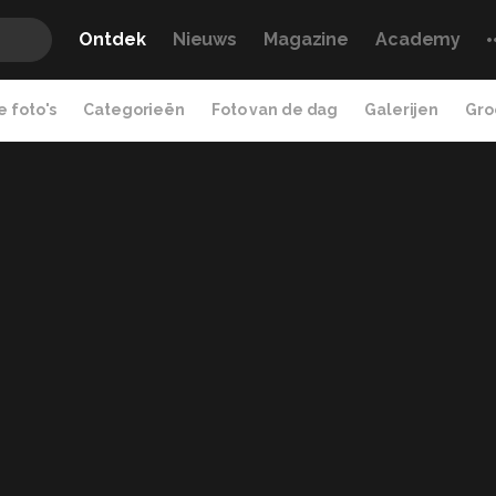
Ontdek
Nieuws
Magazine
Academy
 foto's
Categorieën
Foto van de dag
Galerijen
Gro