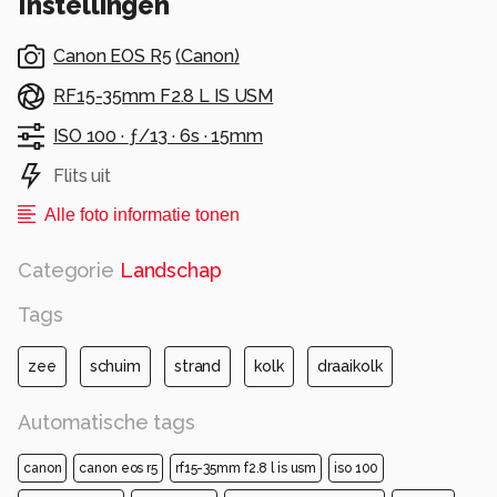
Instellingen
Canon EOS R5
(
Canon
)
RF15-35mm F2.8 L IS USM
ISO 100 ·
ƒ/13 ·
6s ·
15mm
Flits uit
Alle foto informatie tonen
Categorie
Landschap
Tags
zee
schuim
strand
kolk
draaikolk
Automatische tags
canon
canon eos r5
rf15-35mm f2.8 l is usm
iso 100