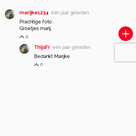
marijke1234
één jaar geleden
Prachtige foto .
Groetjes marij.
0
ThijsFr
één jaar geleden
Bedankt Marijke
0
MD_Pictures
één jaar geleden
Geweldig mooie foto!! 👏🏻👏🏻
Gr. Manuela
1
ThijsFr
één jaar geleden
Heel veel dank :-)
1