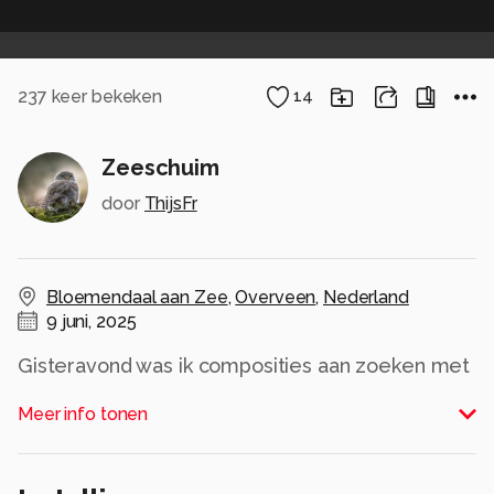
237
keer bekeken
14
Zeeschuim
door
ThijsFr
Bloemendaal aan Zee
,
Overveen
,
Nederland
9 juni, 2025
Gisteravond was ik composities aan zoeken met
de getijde stroompjes. Dit stukje zeeschuim
Meer info tonen
draaide mooi in het poeltje en door de 6
seconde exposure gaf het een gaaf effect
Alle rechten voorbehouden