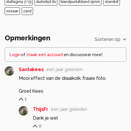
diafragma ƒ/13
sluitertijd 6s
brandpuntafstand 15mm
vloeistof
oceaan
zand
Opmerkingen
Sorteren op
Login
of
maak een account
en discussieer mee!
Santakees
één jaar geleden
Mooi effect van de draaikolk, fraaie foto.
Groet Kees
1
ThijsFr
één jaar geleden
Dank je wel
0