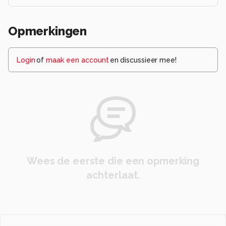
Opmerkingen
Login
of
maak een account
en discussieer mee!
Wees de eerste die een opmerking
achterlaat.