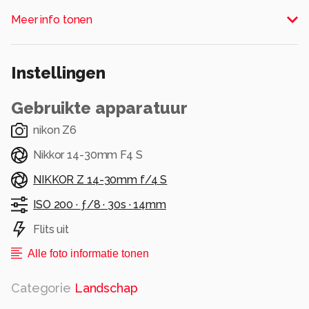
Alle rechten voorbehouden
Meer info tonen
Instellingen
Gebruikte apparatuur
nikon Z6
Nikkor 14-30mm F4 S
NIKKOR Z 14-30mm f/4 S
ISO 200 ·
ƒ/8 ·
30s ·
14mm
Flits uit
Alle foto informatie tonen
Categorie
Landschap