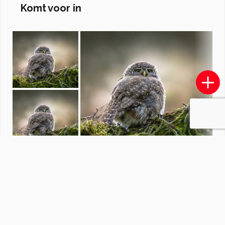
Komt voor in
landschap_natuur
door
keers4
·
435 foto's
Soortgelijke foto's