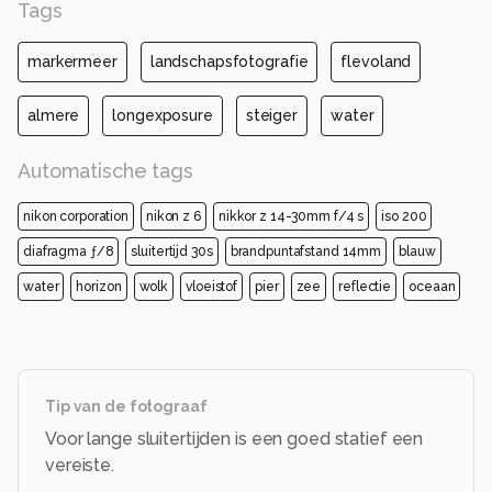
Tags
markermeer
landschapsfotografie
flevoland
almere
longexposure
steiger
water
Automatische tags
nikon corporation
nikon z 6
nikkor z 14-30mm f/4 s
iso 200
diafragma ƒ/8
sluitertijd 30s
brandpuntafstand 14mm
blauw
water
horizon
wolk
vloeistof
pier
zee
reflectie
oceaan
Tip van de fotograaf
Voor lange sluitertijden is een goed statief een
vereiste.