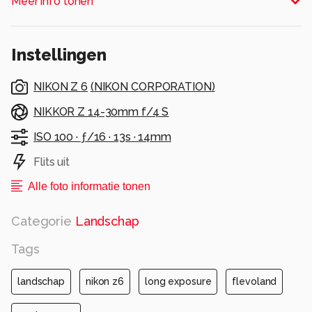
Meer info tonen
Instellingen
NIKON Z 6
(
NIKON CORPORATION
)
NIKKOR Z 14-30mm f/4 S
ISO 100 ·
ƒ/16 ·
13s ·
14mm
Flits uit
Alle foto informatie tonen
Categorie
Landschap
Tags
landschap
nikon z6
long exposure
flevoland