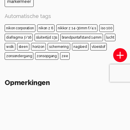
markermeer
Automatische tags
nikon corporation
nikon z 6
nikkor z 14-30mm f/4 s
iso 100
diafragma ƒ/16
sluitertijd 13s
brandpuntafstand 14mm
lucht
wolk
steen
horizon
schemering
nagloed
vloeistof
zonsondergang
zonsopgang
zee
Opmerkingen
Login
of
maak een account
en discussieer mee!