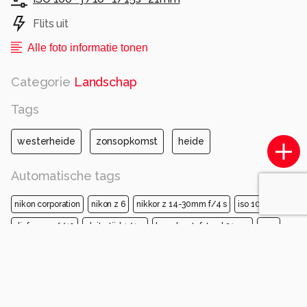
Flits uit
Alle foto informatie tonen
Categorie
Landschap
Tags
westerheide
zonsopkomst
heide
Automatische tags
nikon corporation
nikon z 6
nikkor z 14-30mm f/4 s
iso 100
diafragma ƒ/10
sluitertijd 1/15s
brandpuntafstand 21mm
gras
natuur
atmosferisch fenomeen
grasland
vegetatie
natuurlijk landschap
ecoregio
vlak
savanne
prairie