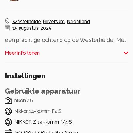
Westerheide
,
Hilversum
,
Nederland
15 augustus, 2025
een prachtige ochtend op de Westerheide. Met
je camera in de aanslag wachten op het mooie
Meer info tonen
licht. Dank je Ruud voor het poseren ;-)
Alle rechten voorbehouden
Instellingen
Gebruikte apparatuur
nikon Z6
Nikkor 14-30mm F4 S
NIKKOR Z 14-30mm f/4 S
ISO 100 ·
ƒ/10 ·
1/15s ·
21mm