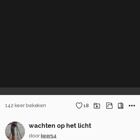
142
keer bekeken
18
wachten op het licht
door
keers4