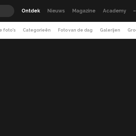
Ontdek
Nieuws
Magazine
Academy
 foto's
Categorieën
Foto van de dag
Galerijen
Gro