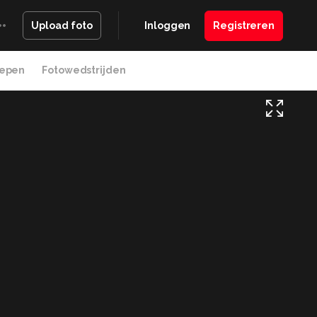
Inloggen
Registreren
Upload foto
epen
Fotowedstrijden