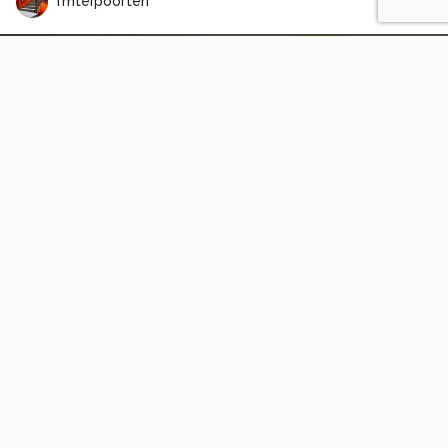
fmterpoorten
zwerm Ganzen Katwoude
1
0
p.heins