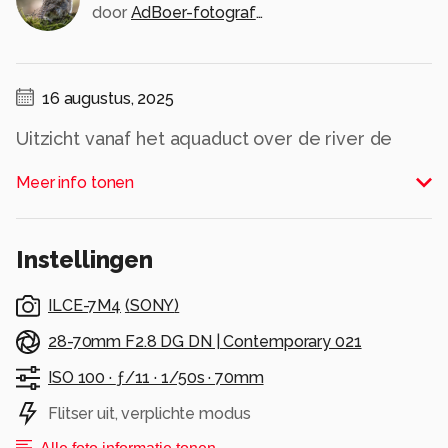
door
AdBoer-fotografie
16 augustus, 2025
Uitzicht vanaf het aquaduct over de river de
Isère.
Meer info tonen
Alle rechten voorbehouden
Instellingen
ILCE-7M4
(
SONY
)
28-70mm F2.8 DG DN | Contemporary 021
ISO 100 ·
ƒ/11 ·
1/50s ·
70mm
Flitser uit, verplichte modus