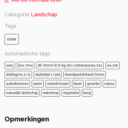
Alle foto informatie tonen
Categorie
Landschap
Tags
rivier
Automatische tags
sony
ilce-7m4
28-70mm f2.8 dg dn | contemporary 021
iso 100
diafragma ƒ/11
sluitertijd 1/50s
brandpuntafstand 70mm
waterbronnen
water
waterlichaam
boom
groente
natuur
natuurlijk landschap
waterloop
vegetatie
berg
Opmerkingen