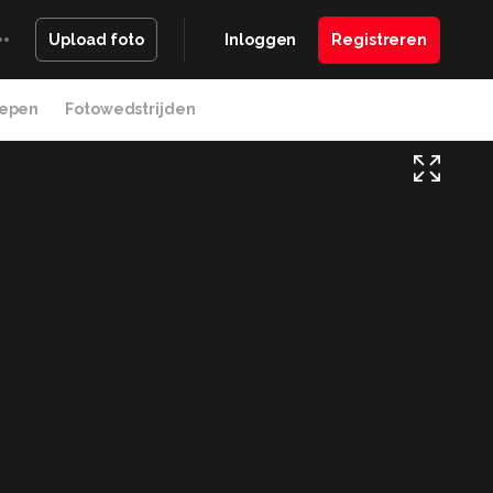
Inloggen
Registreren
Upload foto
epen
Fotowedstrijden