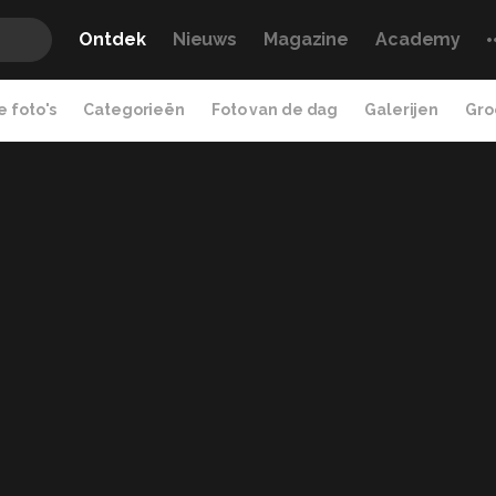
Ontdek
Nieuws
Magazine
Academy
 foto's
Categorieën
Foto van de dag
Galerijen
Gro