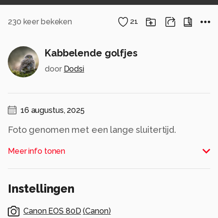
230
keer bekeken
21
Kabbelende golfjes
door
Dodsi
16 augustus, 2025
Foto genomen met een lange sluitertijd.
Meer info tonen
Dank voor de fijne reacties bij mijn vorige
opname.
Alle rechten voorbehouden
Instellingen
Canon EOS 80D
(
Canon
)