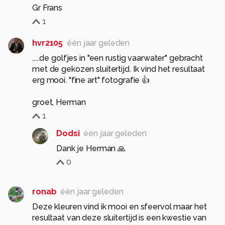
Gr Frans
1
hvr2105
één jaar geleden
.....de golfjes in "een rustig vaarwater" gebracht
met de gekozen sluitertijd. Ik vind het resultaat
erg mooi. "fine art" fotografie 👍
groet, Herman
1
Dodsi
één jaar geleden
Dank je Herman 🙏
0
ronab
één jaar geleden
Deze kleuren vind ik mooi en sfeervol maar het
resultaat van deze sluitertijd is een kwestie van