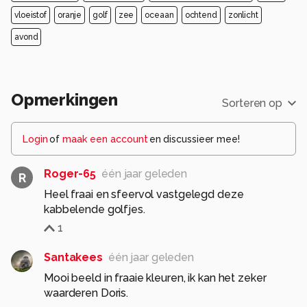
vloeistof
oranje
golf
zee
oceaan
ochtend
zonlicht
avond
Opmerkingen
Sorteren op
Login
of
maak een account
en discussieer mee!
Roger-65
één jaar geleden
R
Heel fraai en sfeervol vastgelegd deze
kabbelende golfjes.
1
Santakees
één jaar geleden
Mooi beeld in fraaie kleuren, ik kan het zeker
waarderen Doris.