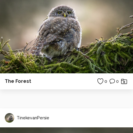
The Forest
0
0
TinekevanPersie