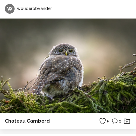
W
wouderobvander
Chateau Cambord
5
0