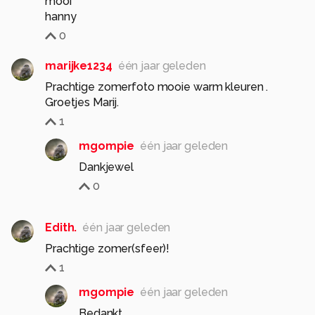
mooi
hanny
0
marijke1234
één jaar geleden
Prachtige zomerfoto mooie warm kleuren .
Groetjes Marij.
1
mgompie
één jaar geleden
Dankjewel
0
Edith.
één jaar geleden
Prachtige zomer(sfeer)!
1
mgompie
één jaar geleden
Bedankt