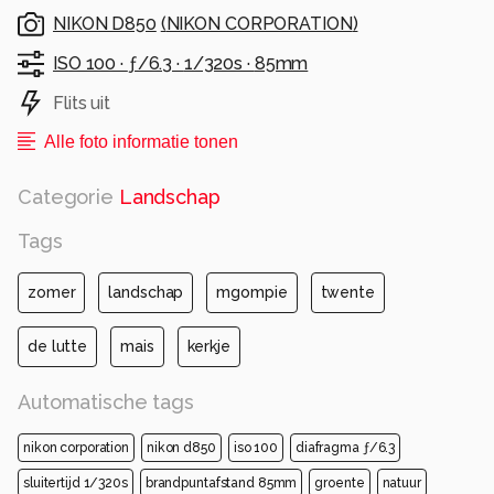
NIKON D850
(
NIKON CORPORATION
)
ISO 100 ·
ƒ/6.3 ·
1/320s ·
85mm
Flits uit
Alle foto informatie tonen
Categorie
Landschap
Tags
zomer
landschap
mgompie
twente
de lutte
mais
kerkje
Automatische tags
nikon corporation
nikon d850
iso 100
diafragma ƒ/6.3
sluitertijd 1/320s
brandpuntafstand 85mm
groente
natuur