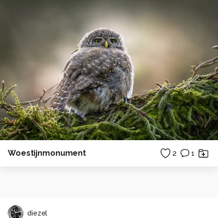
Woestijnmonument
2
1
diezel