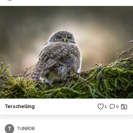
Terschelling
1
0
T
TUINROB