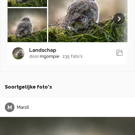
Landschap
door
mgompie
·
235 foto's
Soortgelijke foto's
M
Mars6