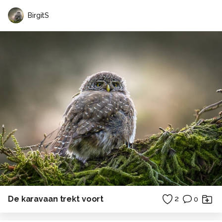
BirgitS
De karavaan trekt voort
2
0