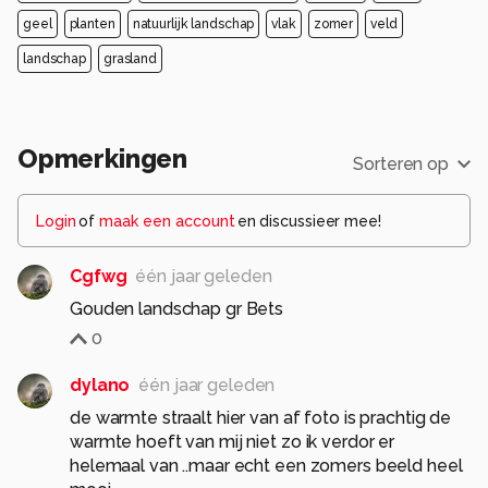
geel
planten
natuurlijk landschap
vlak
zomer
veld
landschap
grasland
Opmerkingen
Sorteren op
Login
of
maak een account
en discussieer mee!
Cgfwg
één jaar geleden
Gouden landschap gr Bets
0
dylano
één jaar geleden
de warmte straalt hier van af foto is prachtig de
warmte hoeft van mij niet zo ik verdor er
helemaal van ..maar echt een zomers beeld heel