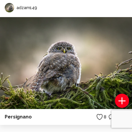
adzam149
Persignano
8
4