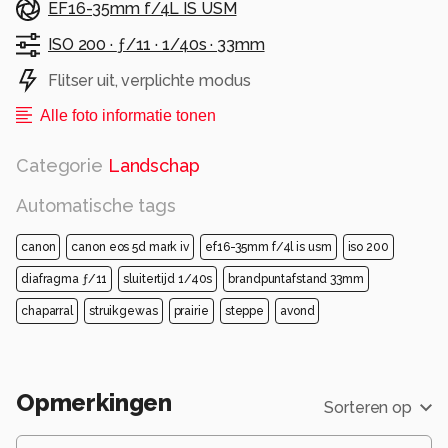
EF16-35mm f/4L IS USM
ISO 200 ·
ƒ/11 ·
1/40s ·
33mm
Flitser uit, verplichte modus
Alle foto informatie tonen
Categorie
Landschap
Automatische tags
canon
canon eos 5d mark iv
ef16-35mm f/4l is usm
iso 200
diafragma ƒ/11
sluitertijd 1/40s
brandpuntafstand 33mm
chaparral
struikgewas
prairie
steppe
avond
Opmerkingen
Sorteren op