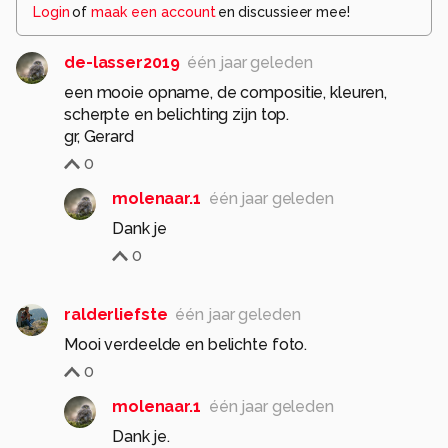
Login
of
maak een account
en discussieer mee!
de-lasser2019
één jaar geleden
een mooie opname, de compositie, kleuren,
scherpte en belichting zijn top.
0
molenaar.1
één jaar geleden
Dank je
0
ralderliefste
één jaar geleden
Mooi verdeelde en belichte foto.
0
molenaar.1
één jaar geleden
Dank je.