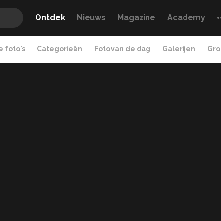
Ontdek
Nieuws
Magazine
Academy
 foto's
Categorieën
Foto van de dag
Galerijen
Gro