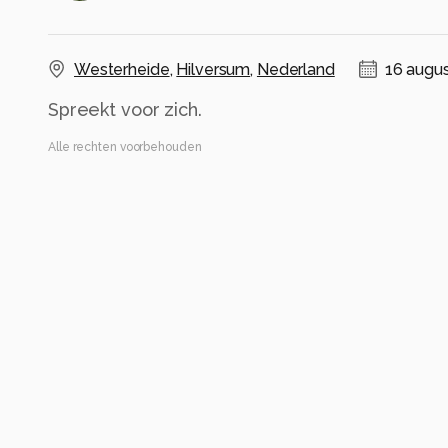
Westerheide
,
Hilversum
,
Nederland
16 augus
Spreekt voor zich.
Alle rechten voorbehouden
Instellingen
NIKON Z 6
(
NIKON CORPORATION
)
NIKKOR Z 14-30mm f/4 S
ISO 100 ·
ƒ/11 ·
3/5s ·
30mm
Flits uit
Alle foto informatie tonen