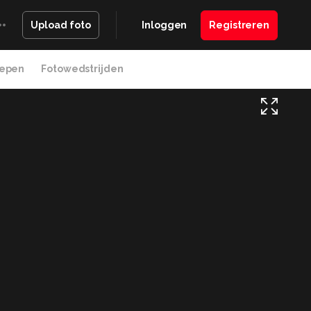
Inloggen
Registreren
Upload foto
epen
Fotowedstrijden