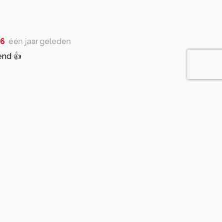
Z6
één jaar geleden
end 👍