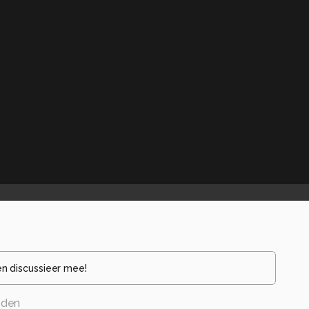
en discussieer mee!
eden