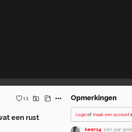
Opmerkingen
13
Login
of
maak een account
wat een rust
keers4
één jaar gel