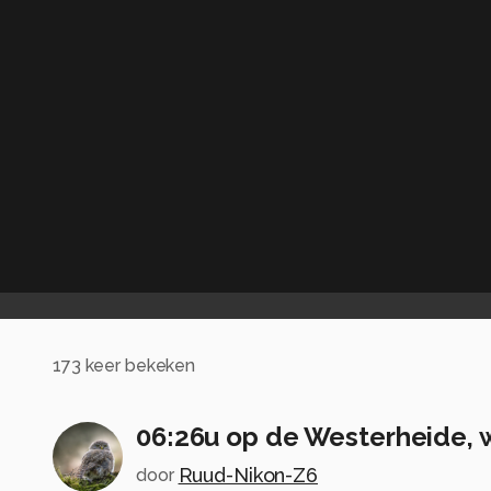
173
keer bekeken
06:26u op de Westerheide, 
Ruud-Nikon-Z6
door