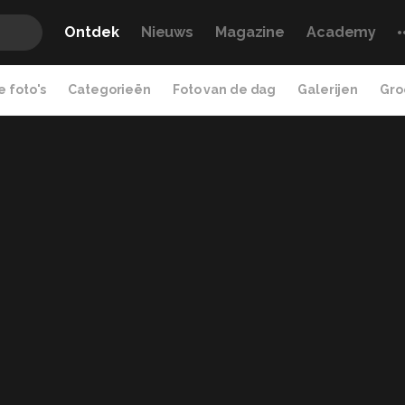
Ontdek
Nieuws
Magazine
Academy
 foto's
Categorieën
Foto van de dag
Galerijen
Gro