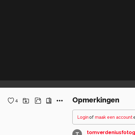
Opmerkingen
4
Login
of
maak een account
tomverdeniusfotog
T