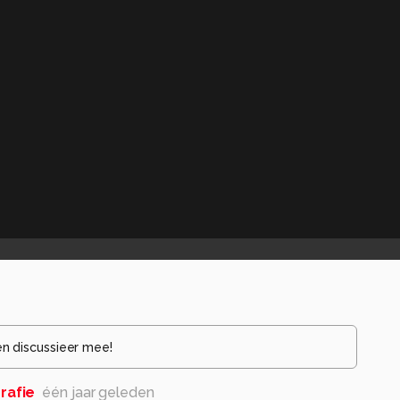
en discussieer mee!
rafie
één jaar geleden