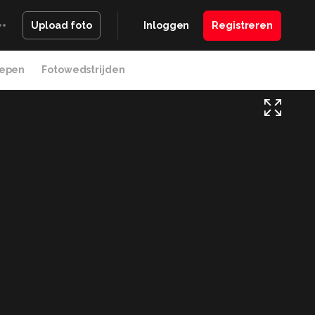
Inloggen
Registreren
Upload foto
epen
Fotowedstrijden