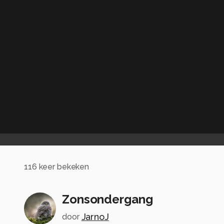
116
keer bekeken
Zonsondergang
JarnoJ
door