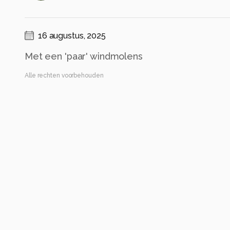
16 augustus, 2025
Met een 'paar' windmolens
Alle rechten voorbehouden
Instellingen
Canon EOS R50
(
Canon
)
18-50mm F2.8 DC DN | Contemporary 021
ISO 100 ·
ƒ/8 ·
1/125s ·
46mm
Flits uit
Alle foto informatie tonen