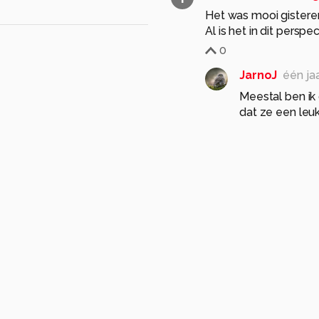
Het was mooi gister
Al is het in dit perspe
0
JarnoJ
één ja
Meestal ben ik
dat ze een leuk
0