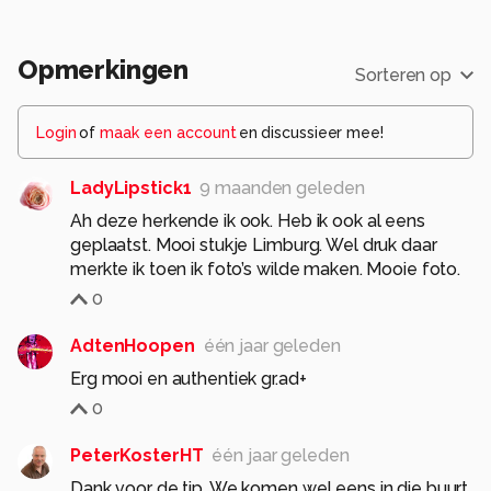
Opmerkingen
Sorteren op
Login
of
maak een account
en discussieer mee!
LadyLipstick1
9 maanden geleden
Ah deze herkende ik ook. Heb ik ook al eens
geplaatst. Mooi stukje Limburg. Wel druk daar
merkte ik toen ik foto’s wilde maken. Mooie foto.
0
AdtenHoopen
één jaar geleden
Erg mooi en authentiek gr.ad+
0
PeterKosterHT
één jaar geleden
Dank voor de tip. We komen wel eens in die buurt,