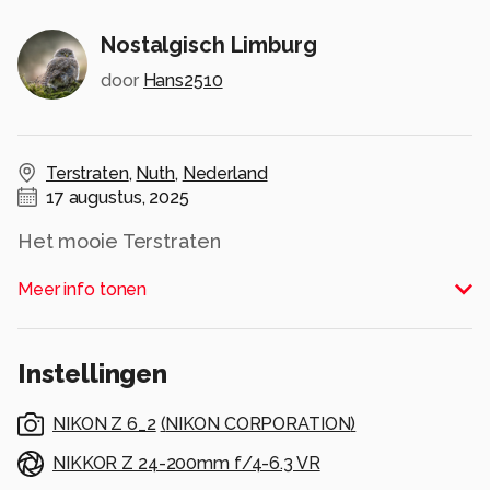
Nostalgisch Limburg
door
Hans2510
Terstraten
,
Nuth
,
Nederland
17 augustus, 2025
Het mooie Terstraten
Met zijn schilderachtige vakwerkhuizen, het
Meer info tonen
charmante straatje voelt het alsof de tijd hier
even heeft stilgestaan.
Een parel in het Limburgse landschap waar
Instellingen
traditie, natuur en rust samenkomen.
Alle rechten voorbehouden
NIKON Z 6_2
(
NIKON CORPORATION
)
NIKKOR Z 24-200mm f/4-6.3 VR