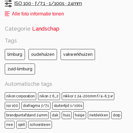
ISO 100 ·
ƒ/7.1 ·
1/100s ·
24mm
Alle foto informatie tonen
Categorie
Landschap
Tags
limburg
oudehuizen
vakwerkhuizen
zuid-limburg
Automatische tags
nikon corporation
nikon z 6_2
nikkor z 24-200mm f/4-6.3 vr
iso 100
diafragma ƒ/7.1
sluitertijd 1/100s
brandpuntafstand 24mm
dak
huis
huisje
rietdekken
dorp
nee
oprit
schoorsteen