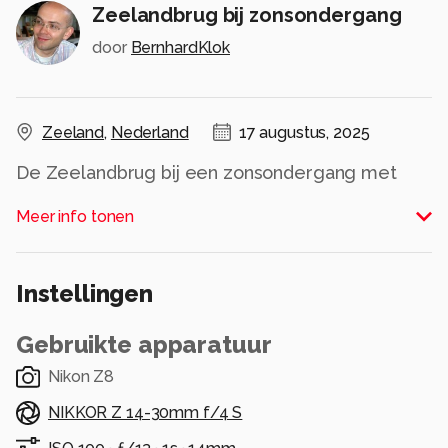
Zeelandbrug bij zonsondergang
door
BernhardKlok
Zeeland
,
Nederland
17 augustus, 2025
De Zeelandbrug bij een zonsondergang met
een lange sluitertijd
Meer info tonen
Alle rechten voorbehouden
Instellingen
Gebruikte apparatuur
Nikon Z8
NIKKOR Z 14-30mm f/4 S