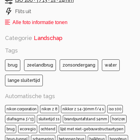
ISO 100 ·
ƒ/13 ·
1s ·
14mm
Flits uit
Alle foto informatie tonen
Categorie
Landschap
Tags
brug
zeelandbrug
zonsondergang
water
lange sluitertijd
Automatische tags
nikon corporation
nikon z 8
nikkor z 14-30mm f/4 s
iso 100
diafragma ƒ/13
sluitertijd 1s
brandpuntafstand 14mm
horizon
brug
ecoregio
ochtend
lijst met niet-gebouwstructuurtypen
brug-tunnel
schemering
betonnen brug
balkbrug
boogbrug