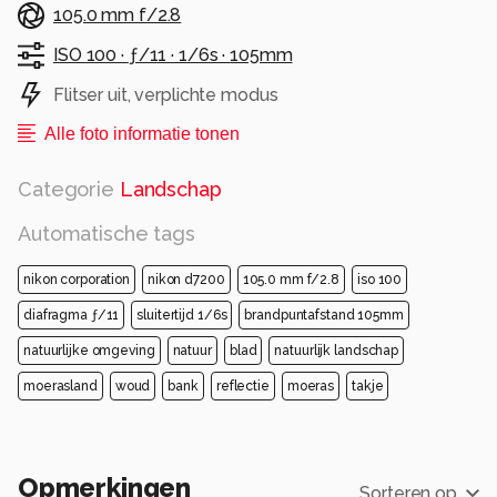
105.0 mm f/2.8
ISO 100 ·
ƒ/11 ·
1/6s ·
105mm
Flitser uit, verplichte modus
Alle foto informatie tonen
Categorie
Landschap
Automatische tags
nikon corporation
nikon d7200
105.0 mm f/2.8
iso 100
diafragma ƒ/11
sluitertijd 1/6s
brandpuntafstand 105mm
natuurlijke omgeving
natuur
blad
natuurlijk landschap
moerasland
woud
bank
reflectie
moeras
takje
Opmerkingen
Sorteren op