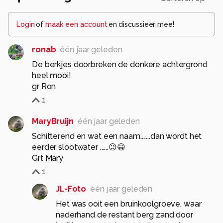
Login
of
maak een account
en discussieer mee!
ronab
één jaar geleden
De berkjes doorbreken de donkere achtergrond
heel mooi!
gr Ron
1
MaryBruijn
één jaar geleden
Schitterend en wat een naam.......dan wordt het
eerder slootwater ......😉😀
Grt Mary
1
JL-Foto
één jaar geleden
Het was ooit een bruinkoolgroeve, waar
naderhand de restant berg zand door