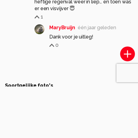
heftige regenval weer in liep... en toen was
er een visvijver 😇
1
MaryBruijn
één jaar geleden
Dank voor je uitleg!
0
Soortgelijke foto's
WilbertHeijkoop