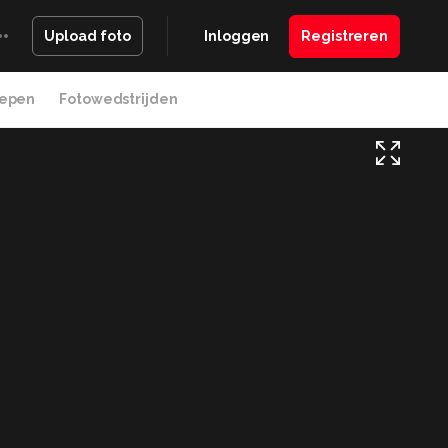
Inloggen
Registreren
Upload foto
epen
Fotowedstrijden