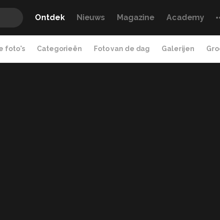
Ontdek
Nieuws
Magazine
Academy
 foto's
Categorieën
Foto van de dag
Galerijen
Gro