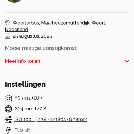
Weerterbos
,
Maarheezerhuttendijk
,
Weert
,
Nederland
25 augustus, 2025
Mooie mistige zonsopkomst
Alle rechten voorbehouden
Meer info tonen
Instellingen
FC3411
(
DJI
)
22.4 mm f/2.8
ISO 100 ·
ƒ/2.8 ·
1/180s ·
8.38mm
Flits uit