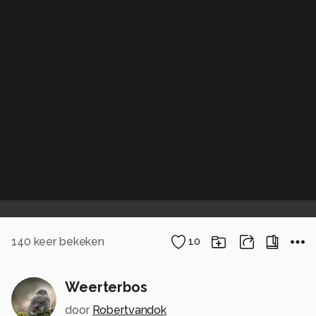
140
keer bekeken
10
Weerterbos
door
Robertvandok