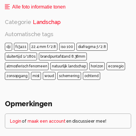
Alle foto informatie tonen
Categorie
Landschap
Automatische tags
dji
fc3411
22.4 mm f/2.8
iso 100
diafragma ƒ/2.8
sluitertijd 1/180s
brandpuntafstand 8.38mm
atmosferisch fenomeen
natuurlijk landschap
horizon
ecoregio
zonsopgang
mist
woud
schemering
ochtend
Opmerkingen
Login
of
maak een account
en discussieer mee!