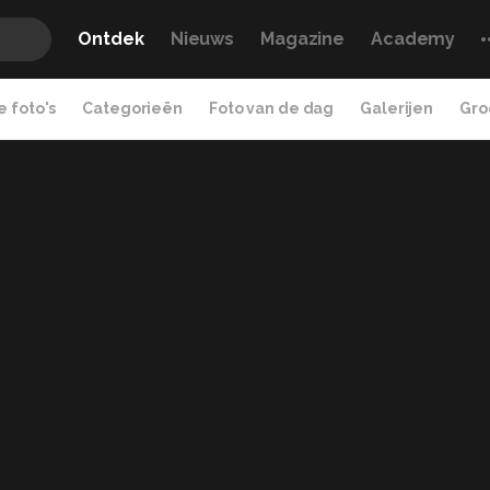
Ontdek
Nieuws
Magazine
Academy
 foto's
Categorieën
Foto van de dag
Galerijen
Gro