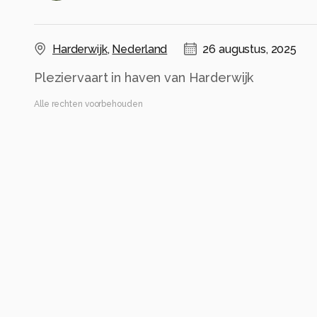
Harderwijk
,
Nederland
26 augustus, 2025
Pleziervaart in haven van Harderwijk
Alle rechten voorbehouden
Instellingen
NIKON Z 6
(
NIKON CORPORATION
)
NIKKOR Z 24-70mm f/4 S
ISO 100 ·
ƒ/6.3 ·
1/640s ·
70mm
Flits uit
Alle foto informatie tonen