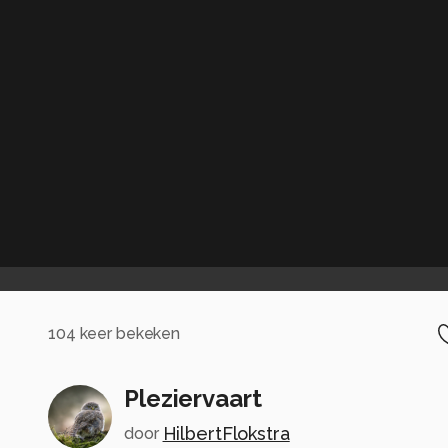
104
keer bekeken
Pleziervaart
HilbertFlokstra
door