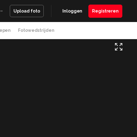
Inloggen
Registreren
Upload foto
epen
Fotowedstrijden