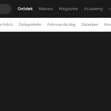
Ontdek
Nieuws
Magazine
Academy
 foto's
Categorieën
Foto van de dag
Galerijen
Gro