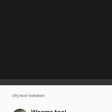
165
keer bekeken