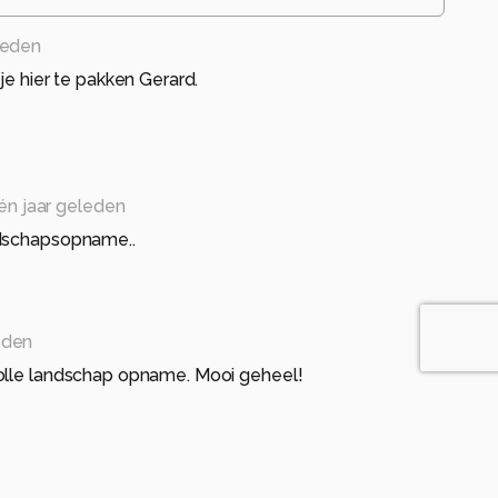
leden
je hier te pakken Gerard.
én jaar geleden
ndschapsopname..
eden
olle landschap opname. Mooi geheel!
9
één jaar geleden