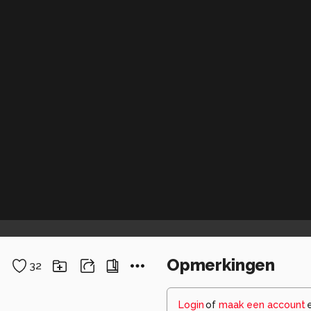
Opmerkingen
32
Login
of
maak een account