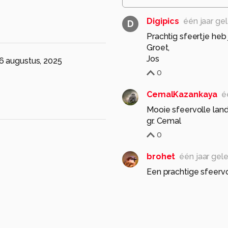
Digipics
één jaar ge
D
Prachtig sfeertje heb 
Groet,
Jos
6 augustus, 2025
0
CemalKazankaya
é
Mooie sfeervolle la
0
brohet
één jaar gel
Een prachtige sfeerv
f/1.8
Groeten, Evert.
0
de-lasser201