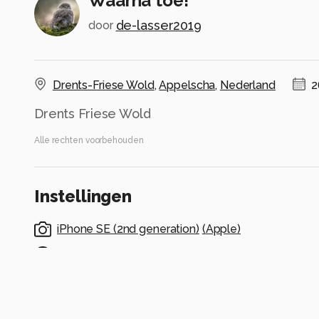
Waarna toe!
de-lasser2019
door
Drents-Friese Wold
,
Appelscha
,
Nederland
2
Drents Friese Wold
Alle rechten voorbehouden
Instellingen
iPhone SE (2nd generation)
(
Apple
)
iPhone SE (2nd generation) back camera 3.99mm 
ISO 20 ·
ƒ/1.8 ·
1045/875943s ·
3.99mm
Flitser uit, verplichte modus