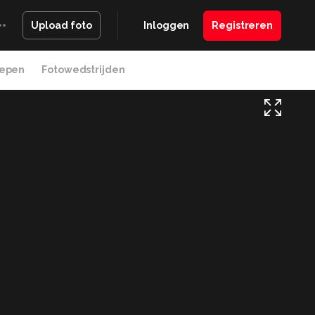
Inloggen
Registreren
Upload foto
epen
Fotowedstrijden