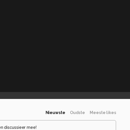
Nieuwste
Oudste
Meeste likes
en discussieer mee!