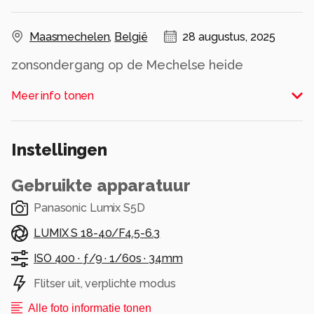
Maasmechelen
,
België
28 augustus, 2025
zonsondergang op de Mechelse heide
Alle rechten voorbehouden
Meer info tonen
Instellingen
Gebruikte apparatuur
Panasonic Lumix S5D
LUMIX S 18-40/F4.5-6.3
ISO 400 ·
ƒ/9 ·
1/60s ·
34mm
Flitser uit, verplichte modus
Alle foto informatie tonen