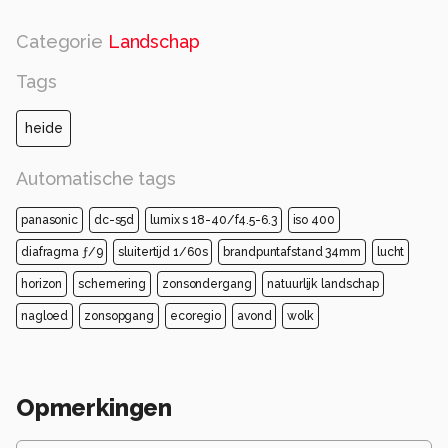
Categorie
Landschap
Tags
heide
Automatische tags
panasonic
dc-s5d
lumix s 18-40/f4.5-6.3
iso 400
diafragma ƒ/9
sluitertijd 1/60s
brandpuntafstand 34mm
lucht
horizon
schemering
zonsondergang
natuurlijk landschap
nagloed
zonsopgang
ecoregio
avond
wolk
Opmerkingen