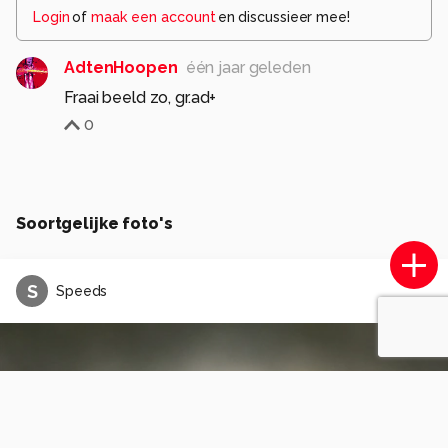
Login
of
maak een account
en discussieer mee!
AdtenHoopen
één jaar geleden
Fraai beeld zo, gr.ad+
0
Soortgelijke foto's
S
Speeds