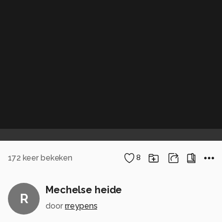
172
keer bekeken
8
Mechelse heide
R
door
r.reypens