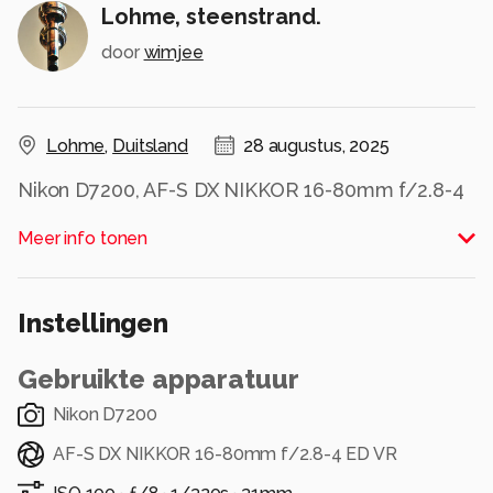
Lohme, steenstrand.
door
wimjee
Lohme
,
Duitsland
28 augustus, 2025
Nikon D7200, AF-S DX NIKKOR 16-80mm f/2.8-4
ED VR.
Meer info tonen
Rügen (DE), 24 juli 2025.
#jasmund #lohme #rügen #ruegen
Instellingen
#deutschland #germany #skywalk
#nature #unesco #nationalparc #ostsee
Gebruikte apparatuur
#balticsee #see #water
#photography #photographylovers
Nikon D7200
#nikon #nikonphotography #nikonphoto
AF-S DX NIKKOR 16-80mm f/2.8-4 ED VR
#iamnikon
#zoomnl #zoomnlfeedback #cameranu_nl