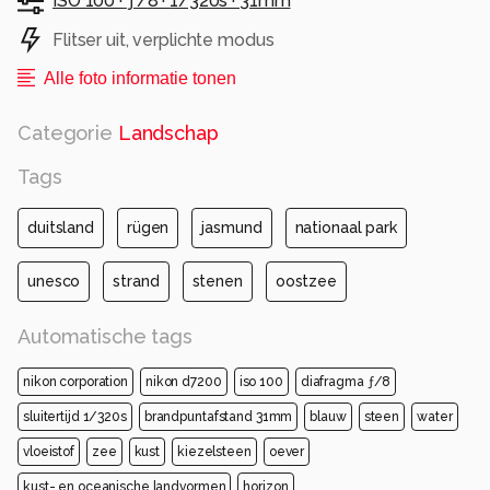
ISO 100 ·
ƒ/8 ·
1/320s ·
31mm
#photo #photography #photooftheday
Flitser uit, verplichte modus
Alle rechten voorbehouden
Alle foto informatie tonen
Categorie
Landschap
Tags
duitsland
rügen
jasmund
nationaal park
unesco
strand
stenen
oostzee
Automatische tags
nikon corporation
nikon d7200
iso 100
diafragma ƒ/8
sluitertijd 1/320s
brandpuntafstand 31mm
blauw
steen
water
vloeistof
zee
kust
kiezelsteen
oever
kust- en oceanische landvormen
horizon