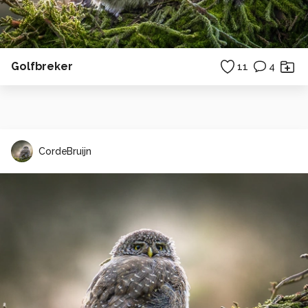
Golfbreker
11
4
CordeBruijn