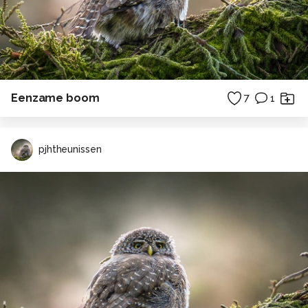
Eenzame boom
7
1
pjhtheunissen