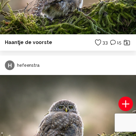
Haantje de voorste
33
15
H
hefeenstra