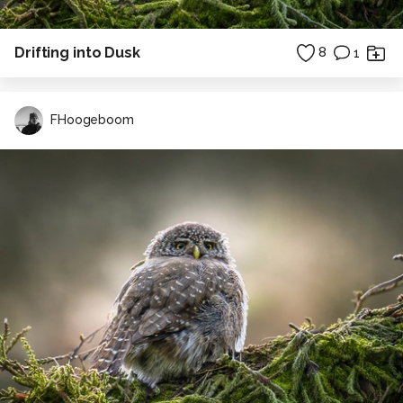
Drifting into Dusk
8
1
FHoogeboom