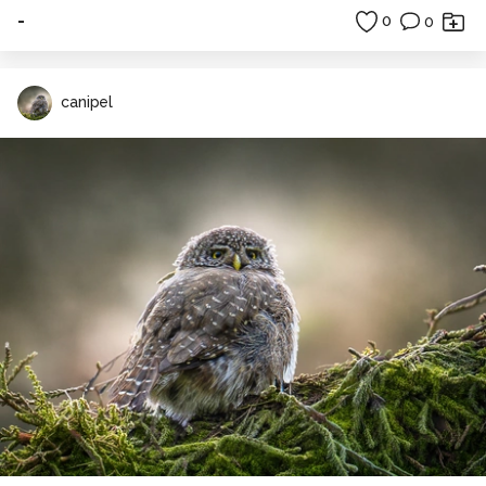
-
0
0
canipel