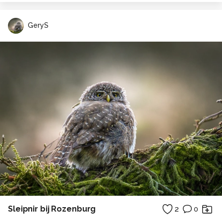
GeryS
Sleipnir bij Rozenburg
2
0