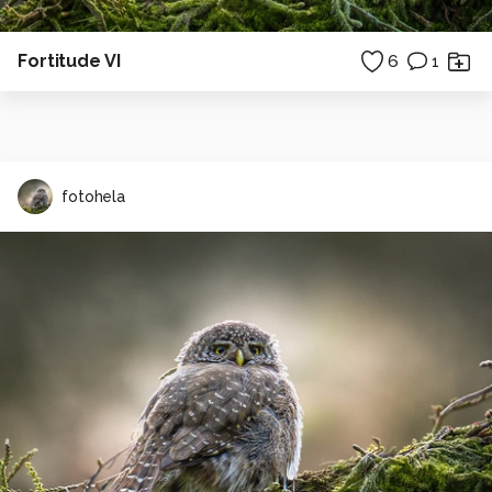
Fortitude VI
6
1
fotohela