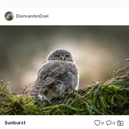
EllenvandenDoel
Sunburst
0
0