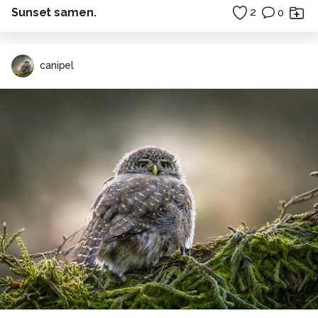
Sunset samen.
2
0
canipel