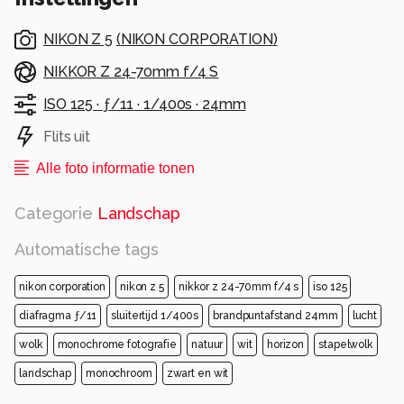
NIKON Z 5
(
NIKON CORPORATION
)
NIKKOR Z 24-70mm f/4 S
ISO 125 ·
ƒ/11 ·
1/400s ·
24mm
Flits uit
Alle foto informatie tonen
Categorie
Landschap
Automatische tags
nikon corporation
nikon z 5
nikkor z 24-70mm f/4 s
iso 125
diafragma ƒ/11
sluitertijd 1/400s
brandpuntafstand 24mm
lucht
wolk
monochrome fotografie
natuur
wit
horizon
stapelwolk
landschap
monochroom
zwart en wit