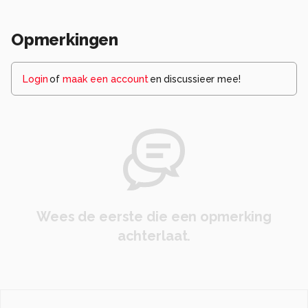
Opmerkingen
Login
of
maak een account
en discussieer mee!
Wees de eerste die een opmerking
achterlaat.