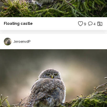
Floating castle
9
4
JeroenvdP