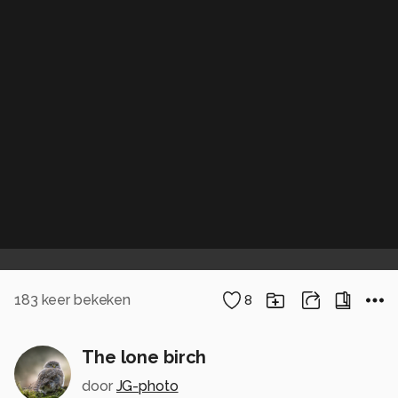
183
keer bekeken
8
The lone birch
door
JG-photo