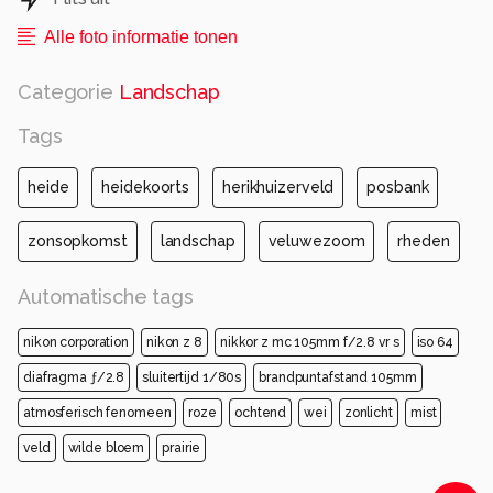
Alle foto informatie tonen
Categorie
Landschap
Tags
heide
heidekoorts
herikhuizerveld
posbank
zonsopkomst
landschap
veluwezoom
rheden
Automatische tags
nikon corporation
nikon z 8
nikkor z mc 105mm f/2.8 vr s
iso 64
diafragma ƒ/2.8
sluitertijd 1/80s
brandpuntafstand 105mm
atmosferisch fenomeen
roze
ochtend
wei
zonlicht
mist
veld
wilde bloem
prairie