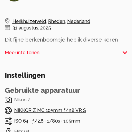
Herikhuizerveld
,
Rheden
,
Nederland
31 augustus, 2025
Dit fijne berkenboompje heb ik diverse keren
gefotografeerd maar het licht was deze keer
Meer info tonen
wel heel erg mooi. Gefotografeerd met een 105
mm macro lens op f 2.8 om een mooie
onscherpte in de voorgrond te krijgen.
Instellingen
Alle rechten voorbehouden
Gebruikte apparatuur
Nikon Z
NIKKOR Z MC 105mm f/2.8 VR S
ISO 64 ·
ƒ/2.8 ·
1/80s ·
105mm
Flits uit