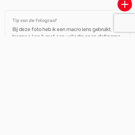
Tip van de fotograaf
Bij deze foto heb ik een macro lens gebruikt,
hiermee kon ik met een volledig open diafragma
(f 2.8) het boompje fotograferen en de heide
takjes in de voorgrond laten vervagen voor het
paarse effect. Uiteraard moet je daarvoor wat
lager bij de grond. Het laagjeslandschap op het
herikhuizerveld hielp uiteraard ook fijn mee.
Opmerkingen
Login
of
maak een account
en discussieer mee!
ralderliefste
één jaar geleden