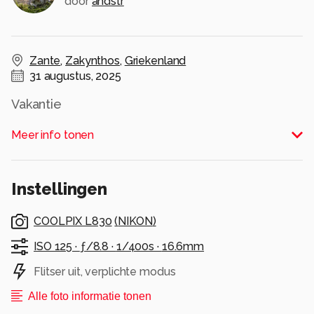
door
andstr
Zante
,
Zakynthos
,
Griekenland
31 augustus, 2025
Vakantie
Alle rechten voorbehouden
Meer info tonen
Instellingen
COOLPIX L830
(
NIKON
)
ISO 125 ·
ƒ/8.8 ·
1/400s ·
16.6mm
Flitser uit, verplichte modus
Alle foto informatie tonen