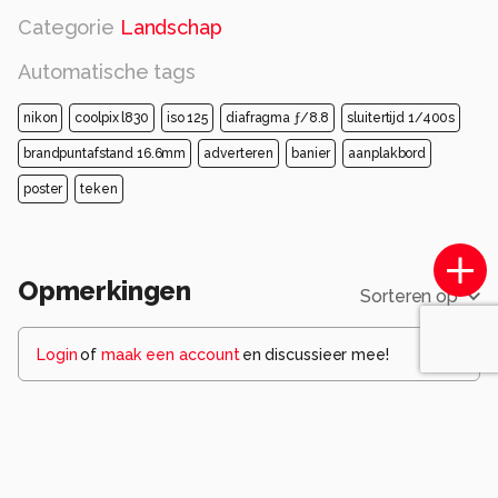
Categorie
Landschap
Automatische tags
nikon
coolpix l830
iso 125
diafragma ƒ/8.8
sluitertijd 1/400s
brandpuntafstand 16.6mm
adverteren
banier
aanplakbord
poster
teken
Opmerkingen
Sorteren op
Login
of
maak een account
en discussieer mee!
vlindersenmeer
één jaar geleden
Mooie foto zo..! Veel plezier.
Gr Frans