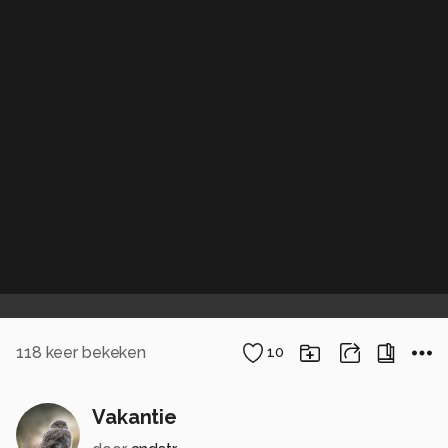
118
keer bekeken
10
Vakantie