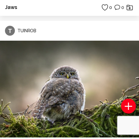
Jaws
0
0
T
TUINROB