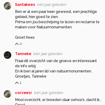
Santakees
één jaar geleden
Ben er al een paar keer geweest, een prachtige
gebied, hier goed te zien.
Prima om jou beschrijving te lezen en reclame te
maken voor Natuurmonumenten.
Groet Kees
0
Tanneke
één jaar geleden
Fraai dit overzicht van de groeve en interessant
de info erbij.
En ik ben al jaren lid van natuurmonumenten.
Groetjes, Tanneke
1
corvee1r
één jaar geleden
Mooi overzicht, er broeden daar oehoe's, dacht ik..
Groet,