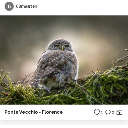
6
68maarten
Ponte Vecchio - Florence
1
0