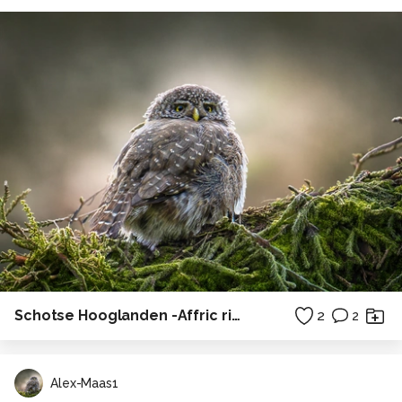
Schotse Hooglanden -Affric river
2
2
Alex-Maas1