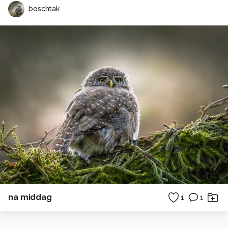
boschtak
na middag
1
1