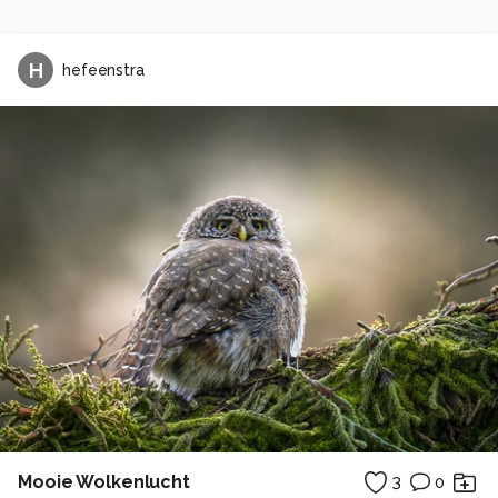
H
hefeenstra
Mooie Wolkenlucht
3
0