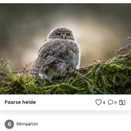
Paarse heide
4
0
6
68maarten