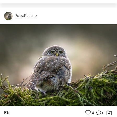
PetraPauline
Eb
4
0