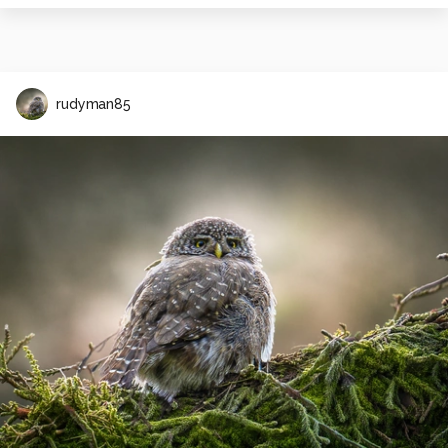
rudyman85