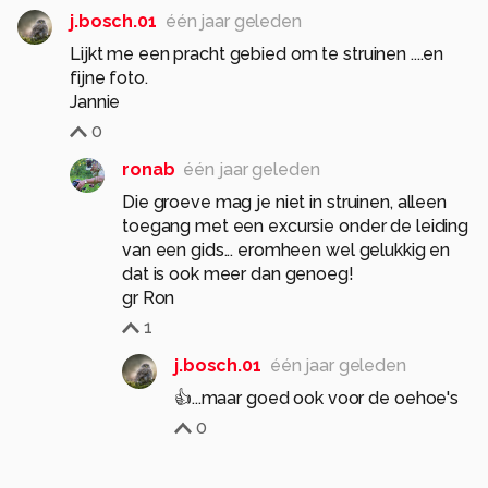
j.bosch.01
één jaar geleden
Lijkt me een pracht gebied om te struinen ....en
fijne foto.
Jannie
0
ronab
één jaar geleden
Die groeve mag je niet in struinen, alleen
toegang met een excursie onder de leiding
van een gids... eromheen wel gelukkig en
dat is ook meer dan genoeg!
gr Ron
1
j.bosch.01
één jaar geleden
👍...maar goed ook voor de oehoe's
0