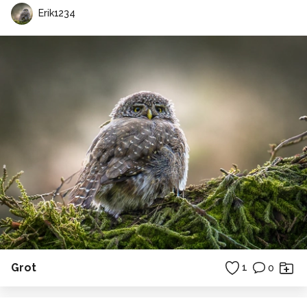
Erik1234
Grot
1
0