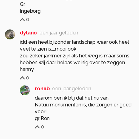
Kijk goed rond zo groot mogelijk en geniet van
Gr.
dit bijzondere landschap, nog beter is om een
keer hier rond te komen wandelen….
0
Bedankt voor alle leuke reacties en waardering
dylano
één jaar geleden
voor mijn spannertje,
idd een heel bjizonder landschap waar ook heel
veel te zien is....mooi ook
groetjes Ron
zou zeker jammer zijn als het weg is maar soms
hebben wij daar helaas weinig over te zeggen
Alle rechten voorbehouden
hanny
0
ronab
één jaar geleden
daarom ben ik blij dat het nu van
Natuurmonumenten is, die zorgen er goed
voor!
gr Ron
0