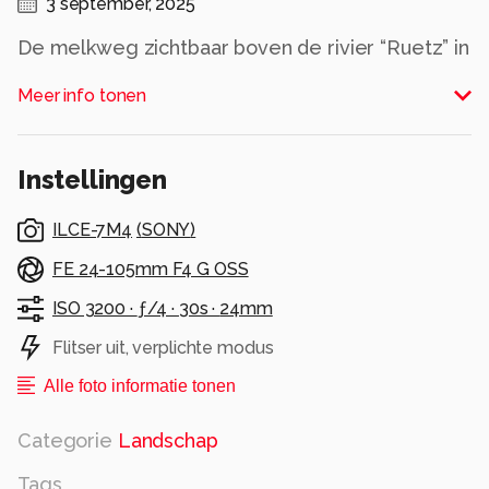
3 september, 2025
De melkweg zichtbaar boven de rivier “Ruetz” in
het Stubaital
Meer info tonen
Alle rechten voorbehouden
Instellingen
ILCE-7M4
(
SONY
)
FE 24-105mm F4 G OSS
ISO 3200 ·
ƒ/4 ·
30s ·
24mm
Flitser uit, verplichte modus
Alle foto informatie tonen
Categorie
Landschap
Tags