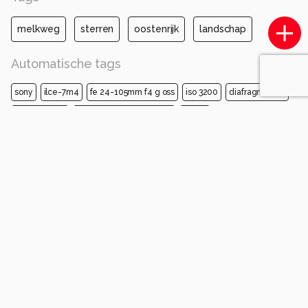
melkweg
sterren
oostenrijk
landschap
Automatische tags
sony
ilce-7m4
fe 24-105mm f4 g oss
iso 3200
diafragma ƒ/4
sluitertijd 30s
brandpuntafstand 24mm
natuur
astronomisch object
woud
nacht
ster
astronomie
sterrenbeeld
melkwegstelsel
herfst
avond
Opmerkingen
Login
of
maak een account
en discussieer mee!
JaapWolf
één jaar geleden