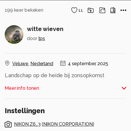
199
keer bekeken
11
witte wieven
door
tps
Veluwe
,
Nederland
4 september, 2025
Landschap op de heide bij zonsopkomst
Alle rechten voorbehouden
Meer info tonen
Instellingen
NIKON Z6_3
(
NIKON CORPORATION
)