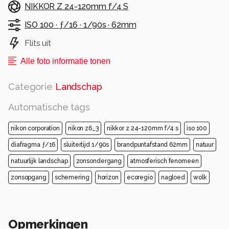
NIKKOR Z 24-120mm f/4 S
ISO 100 ·
ƒ/16 ·
1/90s ·
62mm
Flits uit
Alle foto informatie tonen
Categorie
Landschap
Automatische tags
nikon corporation
nikon z6_3
nikkor z 24-120mm f/4 s
iso 100
diafragma ƒ/16
sluitertijd 1/90s
brandpuntafstand 62mm
natuur
natuurlijk landschap
zonsondergang
atmosferisch fenomeen
zonsopgang
schemering
horizon
ecoregio
nagloed
wolk
Opmerkingen