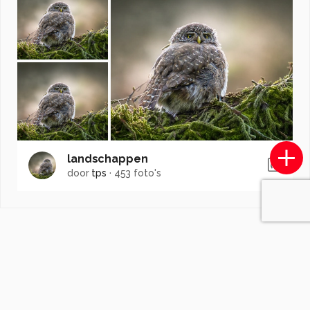
landschappen
door
tps
·
453 foto's
Soortgelijke foto's
rudyman85