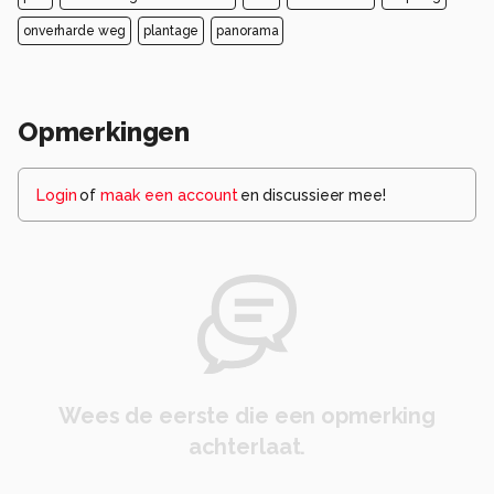
onverharde weg
plantage
panorama
Opmerkingen
Login
of
maak een account
en discussieer mee!
Wees de eerste die een opmerking
achterlaat.