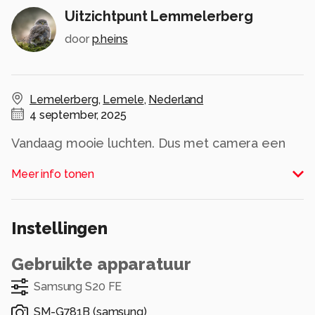
Uitzichtpunt Lemmelerberg
door
p.heins
Lemelerberg
,
Lemele
,
Nederland
4 september, 2025
Vandaag mooie luchten. Dus met camera een
verkenningsronde gefietst want we staan hier
Meer info tonen
op de camping en de heide staat er nog goed
bij.
En voor het eerst Lightroom mobiel gebruikt.
Instellingen
Kan je best veel mee om je smartphone foto te
bewerken.
Gebruikte apparatuur
Alle rechten voorbehouden
Samsung S20 FE
SM-G781B
(
samsung
)