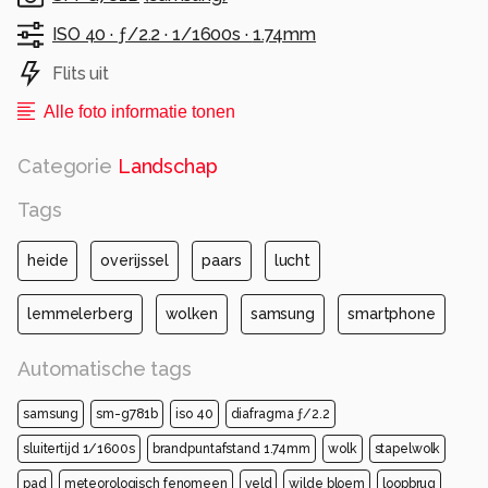
ISO 40 ·
ƒ/2.2 ·
1/1600s ·
1.74mm
Flits uit
Alle foto informatie tonen
Categorie
Landschap
Tags
heide
overijssel
paars
lucht
lemmelerberg
wolken
samsung
smartphone
Automatische tags
samsung
sm-g781b
iso 40
diafragma ƒ/2.2
sluitertijd 1/1600s
brandpuntafstand 1.74mm
wolk
stapelwolk
pad
meteorologisch fenomeen
veld
wilde bloem
loopbrug